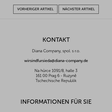
VORHERIGER ARTIKEL
NÄCHSTER ARTIKEL
F
u
ß
z
KONTAKT
e
i
Diana Company, spol. s r.o.
l
e
wirsindfursieda@diana-company.de
Na hůrce 1091/8, halle 3
161 00 Prag 6 - Ruzyně
Tschechische Republik
INFORMATIONEN FÜR SIE