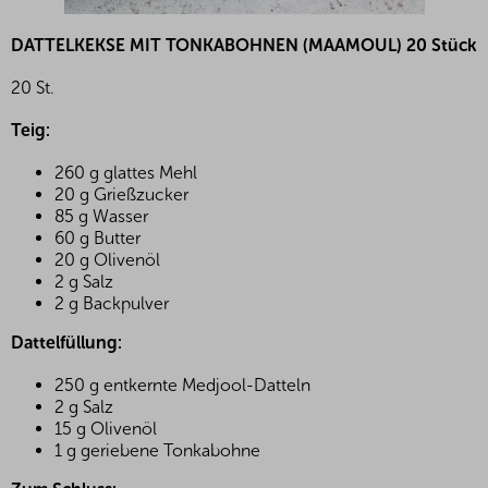
DATTELKEKSE MIT TONKABOHNEN (MAAMOUL) 20 Stück
20 St.
Teig:
260 g glattes Mehl
20 g Grießzucker
85 g Wasser
60 g Butter
20 g Olivenöl
2 g Salz
2 g Backpulver
Dattelfüllung:
250 g entkernte Medjool-Datteln
2 g Salz
15 g Olivenöl
1 g geriebene Tonkabohne