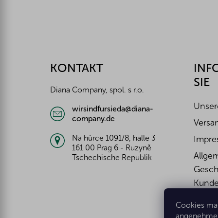
F
u
ß
z
KONTAKT
INF
e
SIE
i
Diana Company, spol. s r.o.
l
e
Unser
wirsindfursieda@diana-
company.de
Versa
Na hůrce 1091/8, halle 3
Impre
161 00 Prag 6 - Ruzyně
Allge
Tschechische Republik
Gesch
Kunde
Wider
Cookies mac
Widerr
angenehmer 