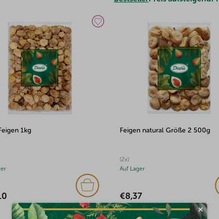
Feigen 1kg
Feigen natural Größe 2 500g
(2x)
ger
Auf Lager
10
€8,37
×