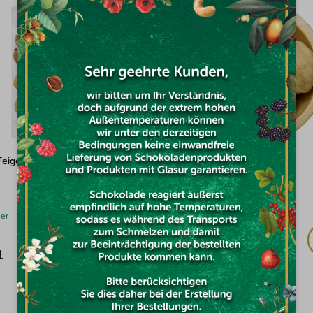
Feigen 100g
Feigen natural Größe 2 5kg
(1x)
ger
Auf Lager
1
€71,34