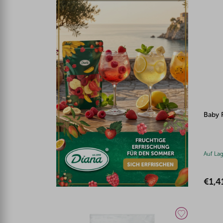
Baby 
Auf La
€1,4