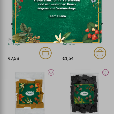
Karamell Toffee Vanille
Karamell Toffee Lakritz
und Schokolade 500g
100g
(1x)
Auf Lager
Auf Lager
€7,53
€1,54