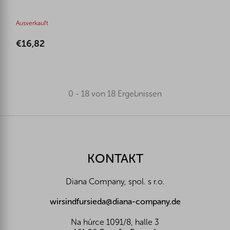
Ausverkauft
€16,82
0 - 18 von 18 Ergebnissen
F
u
ß
z
KONTAKT
e
i
Diana Company, spol. s r.o.
l
e
wirsindfursieda@diana-company.de
Na hůrce 1091/8, halle 3