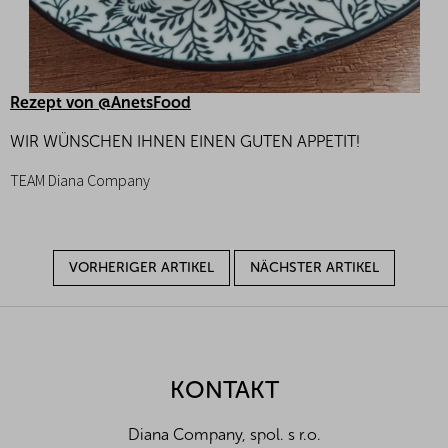
Rezept von @AnetsFood
WIR WÜNSCHEN IHNEN EINEN GUTEN APPETIT!
TEAM Diana Company
VORHERIGER ARTIKEL
NÄCHSTER ARTIKEL
F
u
ß
z
KONTAKT
e
i
Diana Company, spol. s r.o.
l