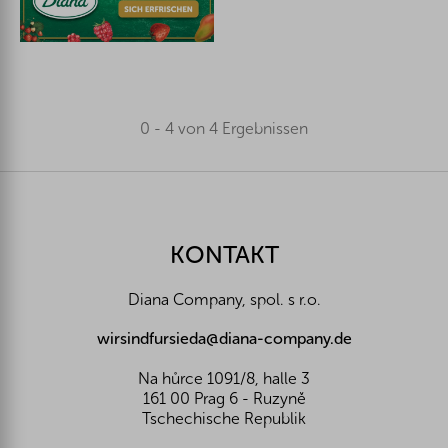
0 - 4 von 4 Ergebnissen
F
u
ß
z
KONTAKT
e
i
Diana Company, spol. s r.o.
l
e
wirsindfursieda@diana-company.de
Na hůrce 1091/8, halle 3
161 00 Prag 6 - Ruzyně
Tschechische Republik