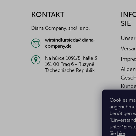
ß
z
KONTAKT
INF
e
SIE
i
Diana Company, spol. s r.o.
l
e
Unser
wirsindfursieda@diana-
company.de
Versa
Na hůrce 1091/8, halle 3
Impre
161 00 Prag 6 - Ruzyně
Allge
Tschechische Republik
Gesch
Kunde
Wider
Cookies mac
Widerr
angenehmer 
benötigen w
Daten
"Einverstan
unter "Eins
Sie
hier
.