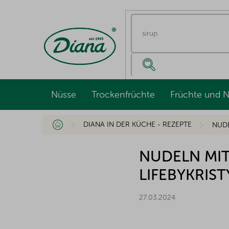
Zum
Inhalt
springen
Nüsse
Trockenfrüchte
Früchte und 
Startseite
DIANA IN DER KÜCHE - REZEPTE
NUDE
NUDELN MI
LIFEBYKRIST
27.03.2024