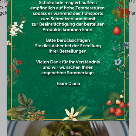
sslöffel Olivenöl, Salz, Pfeffer, den Saft von 1/2 Zitrone und 1
es mit einem Stabmixer pürieren.
 gekochten Nudeln vermischen, mit gerösteten Nüssen und Pa