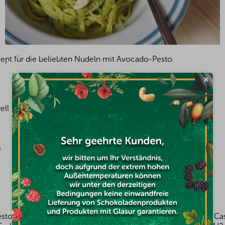
zept für die beliebten Nudeln mit Avocado-Pesto.
×
ell
e
e
esto zu, indem Sie 1 große reife Avocado mit einer Handvoll C