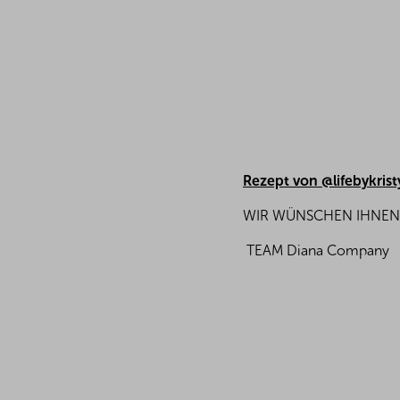
Rezept von @lifebykrist
WIR WÜNSCHEN IHNEN 
TEAM Diana Company
F
u