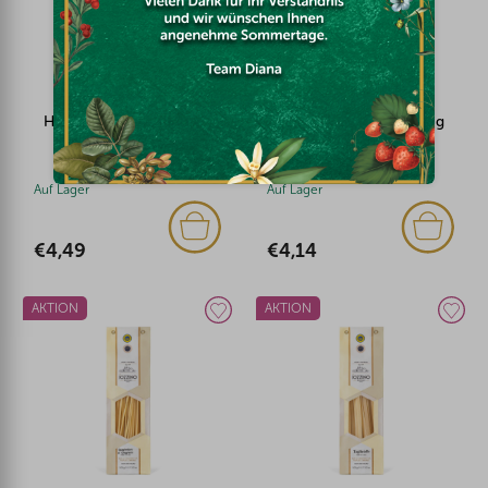
Iozzino Linguine
Iozzino Penne Rigate
Hartweizennudeln 500g
Hartweizennudeln 500g
Auf Lager
Auf Lager
€4,49
€4,14
AKTION
AKTION