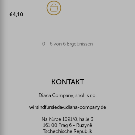
€4,10
0 - 6 von 6 Ergebnissen
F
u
ß
z
KONTAKT
e
i
Diana Company, spol. s r.o.
l
e
wirsindfursieda@diana-company.de
Na hůrce 1091/8, halle 3
161 00 Prag 6 - Ruzyně
Tschechische Republik