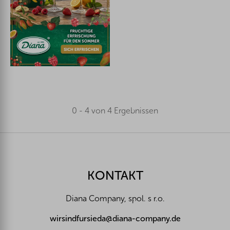
0 - 4 von 4 Ergebnissen
F
u
ß
z
KONTAKT
e
i
Diana Company, spol. s r.o.
l
e
wirsindfursieda@diana-company.de