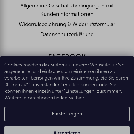
Allgemeine Geschäftsbedingungen mit
Kundeninformationen
Widerrufsbelehrung & Widerrufsformular
Datenschutzerklärung
FACEBOOK
Cookies machen das Surfen auf unserer Webseite für Sie
angenehmer und einfacher. Um einige von ihnen zu
verarbeiten, benötigen wir Ihre Zustimmung, die Sie durch
Klicken auf "Einverstanden" erteilen können, oder Sie
können ihnen einzeln unter "Einstellungen" zustimmen.
Weitere Informationen finden Sie
hier
.
Erstellt von Shoptet Premium
Einstellungen
Copyright 2026
Eshop Diana Company, spol. s r.o.
. Alle Rechte
Akzeptieren
vorbehalten.