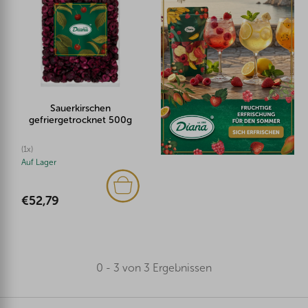
Sauerkirschen
gefriergetrocknet 500g
(1x)
Auf Lager
€52,79
0 - 3 von 3 Ergebnissen
F