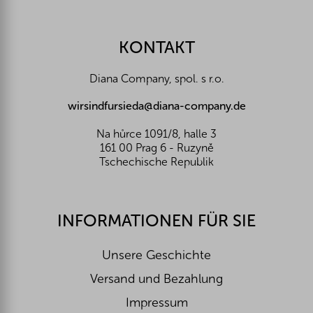
u
ß
z
KONTAKT
e
i
Diana Company, spol. s r.o.
l
e
wirsindfursieda@diana-company.de
Na hůrce 1091/8, halle 3
161 00 Prag 6 - Ruzyně
Tschechische Republik
INFORMATIONEN FÜR SIE
Unsere Geschichte
Versand und Bezahlung
Impressum