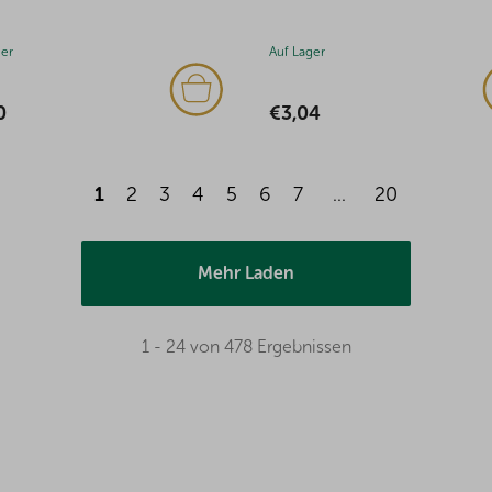
ger
Auf Lager
0
€3,04
1
2
3
4
5
6
7
...
20
Mehr Laden
1 - 24 von 478 Ergebnissen