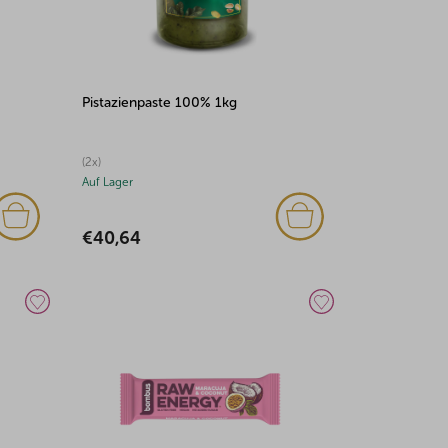
Pistazienpaste 100% 1kg
(2x)
Auf Lager
€40,64