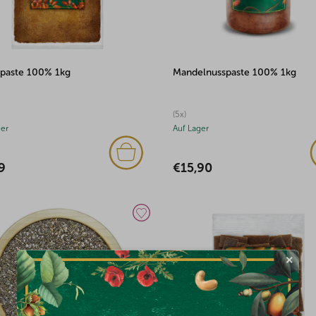
lpaste 100% 1kg
Mandelnusspaste 100% 1kg
(5x)
ger
Auf Lager
9
€15,90
×