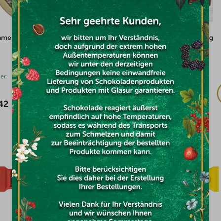
amen 3kg
Fruchtstreifen Erdbeere 100g
ger
Auf Lager
42
€1,94