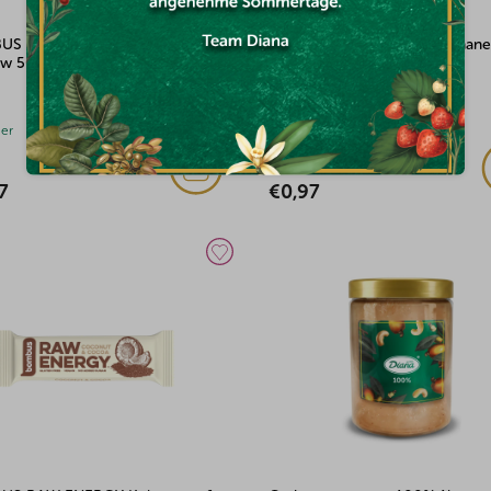
US RAW ENERGY Mango &
BOMBUS RAW ENERGY Banane
w 50g
Kokosnuss 50g
ger
Auf Lager
7
€0,97