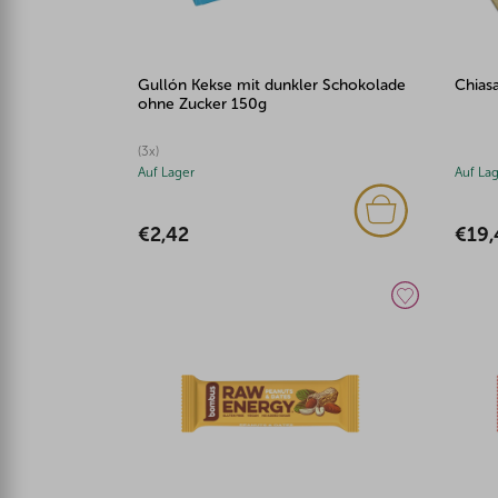
Gullón Kekse mit dunkler Schokolade
Chias
ohne Zucker 150g
(3x)
Auf Lager
Auf La
€2,42
€19,