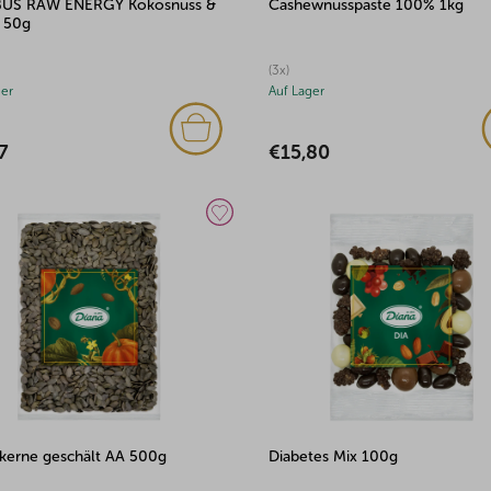
US RAW ENERGY Kokosnuss &
Cashewnusspaste 100% 1kg
 50g
(3x)
ger
Auf Lager
7
€15,80
skerne geschält AA 500g
Diabetes Mix 100g