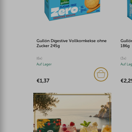
Gullón Digestive Vollkornkekse ohne
Gulló
Zucker 245g
186g
(6x)
(3x)
Auf Lager
Auf La
€1,37
€2,2