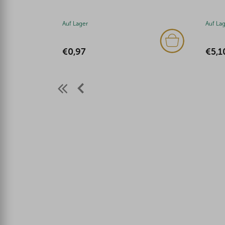
Auf Lager
Auf La
€0,97
€5,1
F
u
ß