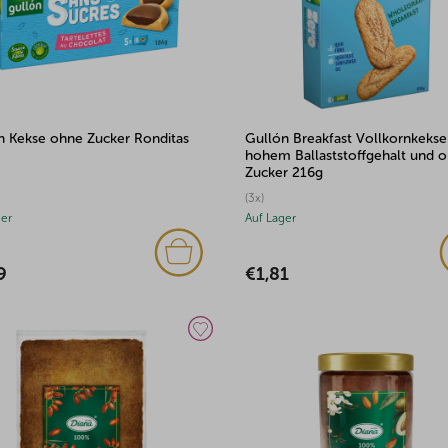
n Kekse ohne Zucker Ronditas
Gullón Breakfast Vollkornkekse
hohem Ballaststoffgehalt und 
Zucker 216g
(3x)
ger
Auf Lager
9
€1,81