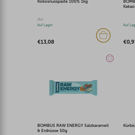
Kokosnusspaste 100% 1kg
BOMB
Kakao
(4x)
Auf Lager
Auf La
€13,08
€0,9
BOMBUS RAW ENERGY Salzkaramell
Kürbi
& Erdnüsse 50g