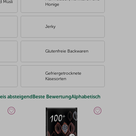
d Müsli
Honige
Jerky
Glutenfreie Backwaren
Gefriergetrocknete
Käsesorten
eis absteigend
Beste Bewertung
Alphabetisch