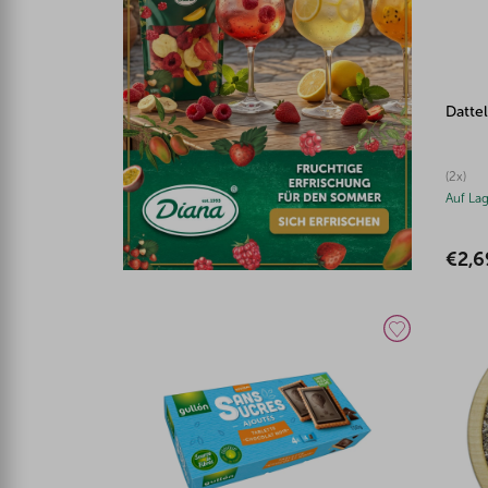
Datte
(2x)
Auf La
€2,6