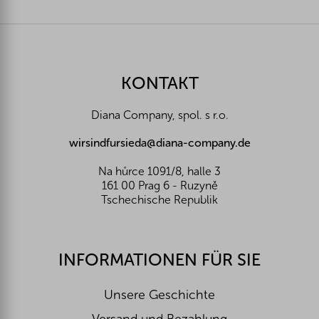
F
u
ß
z
KONTAKT
e
i
Diana Company, spol. s r.o.
l
e
wirsindfursieda@diana-company.de
Na hůrce 1091/8, halle 3
161 00 Prag 6 - Ruzyně
Tschechische Republik
INFORMATIONEN FÜR SIE
Unsere Geschichte