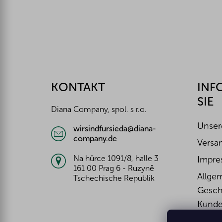
F
u
ß
z
KONTAKT
INF
e
SIE
i
Diana Company, spol. s r.o.
l
e
Unser
wirsindfursieda@diana-
company.de
Versa
Na hůrce 1091/8, halle 3
Impre
161 00 Prag 6 - Ruzyně
Allge
Tschechische Republik
Gesch
Kunde
Wider