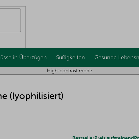
Nüsse in Überzügen
Süßigkeiten
Gesunde Lebensm
High-contrast mode
 (lyophilisiert)
Bestseller
Preis aufsteigend
Pr