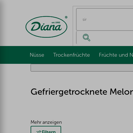
Zum
Inhalt
springen
Nüsse
Trockenfrüchte
Früchte und 
Gefriergetrocknete Melone
Mehr anzeigen
Filtern