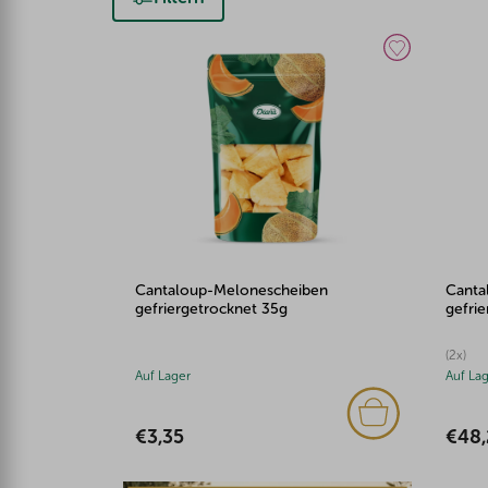
Cantaloup-Melonescheiben
Canta
gefriergetrocknet 35g
gefrie
(2x)
Auf Lager
Auf La
€3,35
€48,