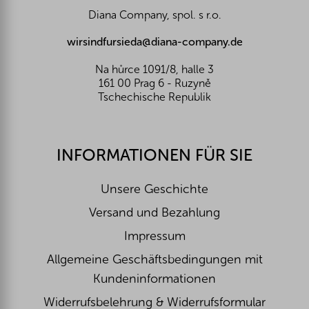
i
Diana Company, spol. s r.o.
l
e
wirsindfursieda@diana-company.de
Na hůrce 1091/8, halle 3
161 00 Prag 6 - Ruzyně
Tschechische Republik
INFORMATIONEN FÜR SIE
Unsere Geschichte
Versand und Bezahlung
Impressum
Allgemeine Geschäftsbedingungen mit
Kundeninformationen
Widerrufsbelehrung & Widerrufsformular