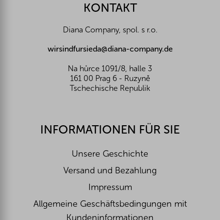
z
KONTAKT
e
i
Diana Company, spol. s r.o.
l
e
wirsindfursieda@diana-company.de
Na hůrce 1091/8, halle 3
161 00 Prag 6 - Ruzyně
Tschechische Republik
INFORMATIONEN FÜR SIE
Unsere Geschichte
Versand und Bezahlung
Impressum
Allgemeine Geschäftsbedingungen mit
Kundeninformationen