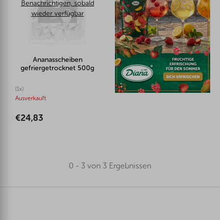
Benachrichtigen, sobald
wieder verfügbar
Ananasscheiben
gefriergetrocknet 500g
(1x)
Ausverkauft
€24,83
0 - 3 von 3 Ergebnissen
F
u
ß