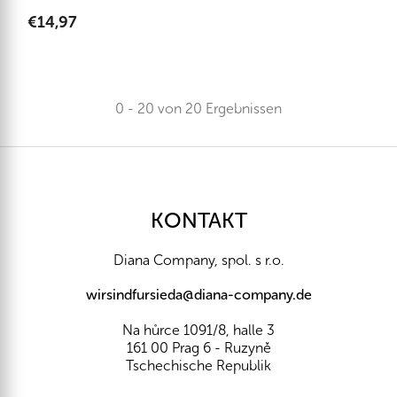
€14,97
0 - 20 von 20 Ergebnissen
F
u
ß
z
KONTAKT
e
i
Diana Company, spol. s r.o.
l
e
wirsindfursieda@diana-company.de
Na hůrce 1091/8, halle 3
161 00 Prag 6 - Ruzyně
Tschechische Republik