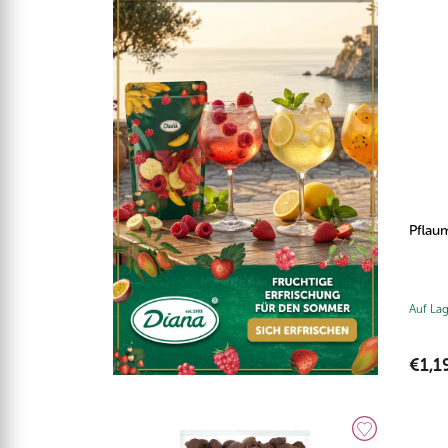
Pflau
Auf La
€1,1