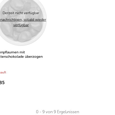
Derzeit nicht verfügbar
nachrichtigen, sobald wieder
verfügbar
enpflaumen mit
itterschokolade überzogen
kauft
85
0 - 9 von 9 Ergebnissen