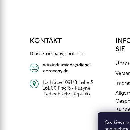
F
u
ß
z
KONTAKT
INF
e
SIE
i
Diana Company, spol. s r.o.
l
e
Unser
wirsindfursieda@diana-
company.de
Versa
Na hůrce 1091/8, halle 3
Impre
161 00 Prag 6 - Ruzyně
Allge
Tschechische Republik
Gesch
Kunde
Wider
Cookies mac
Widerr
angenehmer 