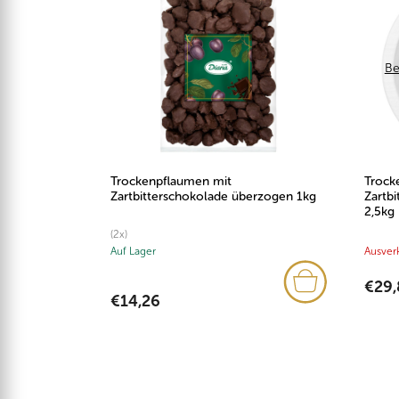
Be
Trockenpflaumen mit
Trock
Zartbitterschokolade überzogen 1kg
Zartb
2,5kg
(2x)
Auf Lager
Ausver
€29,
€14,26