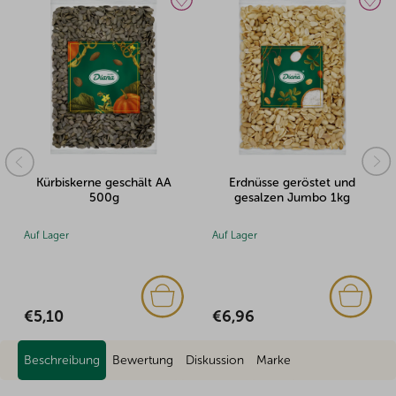
erne geschält AA
Erdnüsse geröstet und
Pekannüsse
500g
gesalzen Jumbo 1kg
gerös
Auf Lager
Auf Lager
€6,96
€11,58
Beschreibung
Bewertung
Diskussion
Marke