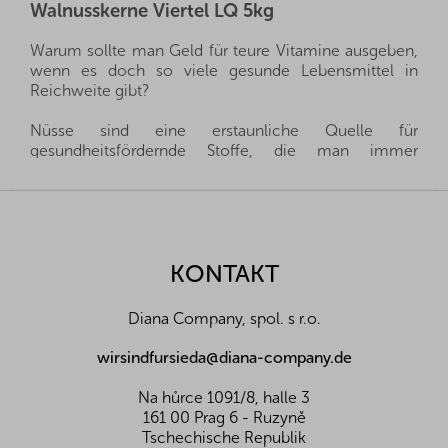
Walnusskerne Viertel LQ 5kg
Warum sollte man Geld für teure Vitamine ausgeben,
wenn es doch so viele gesunde Lebensmittel in
Reichweite gibt?
Nüsse sind eine erstaunliche Quelle für
gesundheitsfördernde Stoffe, die man immer
griffbereit haben kann, und gleichzeitig sättigen sie
hervorragend. Sie sind ein gesunder und schneller
F
Snack, man muss nur auswählen, welche Nüsse für
u
die eigene Familie die richtigen sind.
ß
z
KONTAKT
Wir importieren alle unsere Nüsse direkt aus den
e
Herkunftsländern, und dank der guten Beziehungen
i
und des fairen Umgangs mit unseren Lieferanten sind
Diana Company, spol. s r.o.
l
wir oft in der Lage, exklusive Vertretungen direkt von
Landwirten und Anbauern der besten Nüsse und
e
wirsindfursieda@diana-company.de
Früchte aus der ganzen Welt zu erhalten. Aus diesem
Grund liefern wir die besten Waren für Sie und Ihre
Na hůrce 1091/8, halle 3
Familie.
161 00 Prag 6 - Ruzyně
Tschechische Republik