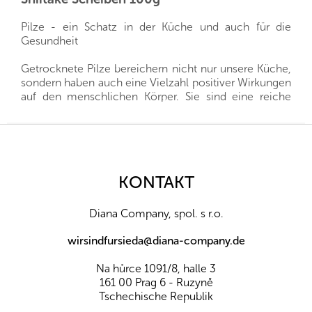
Pilze - ein Schatz in der Küche und auch für die
Gesundheit
Getrocknete Pilze bereichern nicht nur unsere Küche,
sondern haben auch eine Vielzahl positiver Wirkungen
auf den menschlichen Körper. Sie sind eine reiche
Quelle von Eiweiß, Vitaminen, Mineralstoffen und
vielen anderen wertvollen Stoffen.
F
u
Wir importieren alle unsere Produkte direkt aus den
ß
Herkunftsländern, und dank der guten Beziehungen
z
KONTAKT
und des fairen Umgangs mit unseren Lieferanten sind
e
wir oft in der Lage, exklusive Vertretungen direkt von
i
Landwirten und Anbauern der besten Nüsse und
Diana Company, spol. s r.o.
l
Früchte aus der ganzen Welt zu erhalten. Aus diesem
Grund liefern wir die besten Waren für Sie und Ihre
e
wirsindfursieda@diana-company.de
Familie.
Na hůrce 1091/8, halle 3
Wussten Sie, dass ...
161 00 Prag 6 - Ruzyně
Tschechische Republik
Shiitake schon seit Tausenden von Jahren Bestandteil