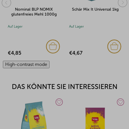
IX
Schär Mix It Universal 1kg
Schär Mehl Farine 1kg
000g
Auf Lager
Auf Lager
€4,67
€3,56
High-contrast mode
DAS KÖNNTE SIE INTERESSIEREN