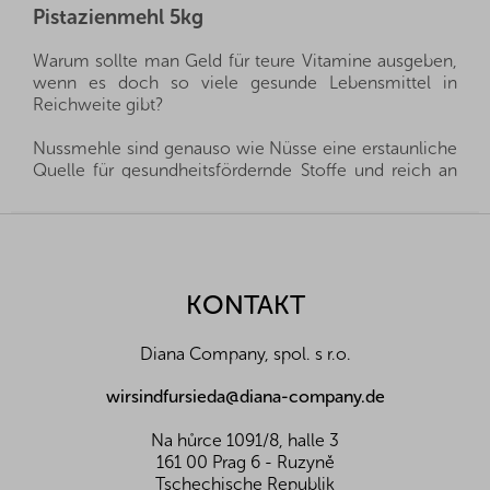
Pistazienmehl 5kg
Warum sollte man Geld für teure Vitamine ausgeben,
wenn es doch so viele gesunde Lebensmittel in
Reichweite gibt?
Nussmehle sind genauso wie Nüsse eine erstaunliche
Quelle für gesundheitsfördernde Stoffe und reich an
"gesunden Fetten". Dank ihres hohen Gehalts an
Antioxidantien schützen sie unseren Körper vor
F
zahlreichen Krankheiten, stärken das Immunsystem
u
und verlangsamen die Zellalterung. Sie finden bei uns
ß
Nussmehle aus verschiedenen Nusssorten, wählen Sie
z
KONTAKT
einfach aus.
e
i
Wir importieren alle unsere Nüsse direkt aus den
Diana Company, spol. s r.o.
l
Herkunftsländern, und dank der guten Beziehungen
und des fairen Umgangs mit unseren Lieferanten sind
e
wirsindfursieda@diana-company.de
wir oft in der Lage, exklusive Vertretungen direkt von
Landwirten und Anbauern der besten Nüsse und
Na hůrce 1091/8, halle 3
Früchte aus der ganzen Welt zu erhalten. Aus diesem
161 00 Prag 6 - Ruzyně
Grund liefern wir die besten Waren für Sie und Ihre
Tschechische Republik