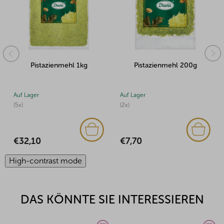
g
Pistazienmehl 200g
Pistazienmehl 500g
Auf Lager
Auf Lager
(2x)
(2x)
€7,70
€17,48
High-contrast mode
DAS KÖNNTE SIE INTERESSIEREN