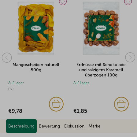
angoscheiben naturell
Erdnüsse mit Schokolade
Cashe
500g
und salzigem Karamell
überzogen 100g
 Lager
Auf Lager
Auf Lag
(4x)
€1,85
,78
€8,0
Beschreibung
Bewertung
Diskussion
Marke