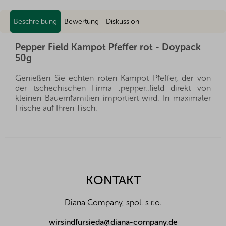
Beschreibung
Bewertung
Diskussion
Pepper Field Kampot Pfeffer rot - Doypack
50g
Genießen Sie echten roten Kampot Pfeffer, der von
der tschechischen Firma .pepper..field direkt von
kleinen Bauernfamilien importiert wird. In maximaler
Frische auf Ihren Tisch.
Roter Pfeffer ist eine Gewürzart, die vom schwarzen
Pfefferbaum (Piper Nigrum) stammt. Es handelt sich
F
um eine vollreif geerntete Pfefferfrucht, wodurch sie
u
voller süßem Fruchtzucker und intensiver
ß
Fruchtaromen ist. Die Bauernfamilien unter
z
KONTAKT
.pepper..field ernten ihn von Hand, eine Kugel nach
e
der anderen, und trocknen ihn dann mehrere Tage
i
lang in der Sonne. Dadurch erhalten die Kugeln ihren
Diana Company, spol. s r.o.
l
charakteristischen Farbton und ihre faltige Textur.
e
wirsindfursieda@diana-company.de