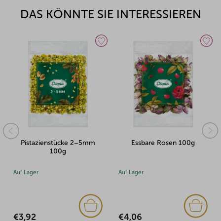
DAS KÖNNTE SIE INTERESSIEREN
azienstücke 2–5mm
Essbare Rosen 100g
Pistaz
100g
r
Auf Lager
Auf Lager
(2x)
€4,06
€7,70