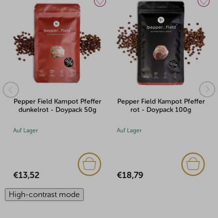
r
Pepper Field Kampot Pfeffer
Pepper Field Kampot Pfeffer
rot - Doypack 100g
weiß - Doypack 50g
Auf Lager
Auf Lager
€18,79
€11,26
High-contrast mode