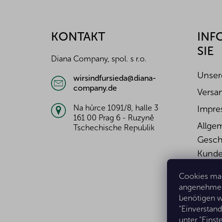
u
ß
z
KONTAKT
INF
e
SIE
i
Diana Company, spol. s r.o.
l
e
Unser
wirsindfursieda@diana-
company.de
Versa
Na hůrce 1091/8, halle 3
Impre
161 00 Prag 6 - Ruzyně
Allge
Tschechische Republik
Gesch
Kunde
Wider
Cookies mac
Widerr
angenehmer 
benötigen w
Daten
"Einverstan
unter "Eins