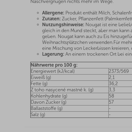
Naschvergnügen nichts mehr im Wege.
Allergene:
Produkt enthält Milch, Schalenf
Zutaten:
Zucker, Pflanzenfett (Palmkernfet
Nutzungshinweise:
Nougat ist eine belie
gleich in den Mund steckt, aber man kann 
geben. Nougat kann auch zu Eis hinzugef
Weihnachtsplätzchen verwenden.Für mehr
eine Mischung von Leckerbissen kreieren, di
Lagerung:
An einem trockenen Ort bei eine
Nährwerte pro 100 g:
Energiewert (kJ/kcal)
2373/569
Eiweiß (g)
2,1
Fette (g)
36,2
Z toho nasycené mastné k. (g)
3,3
Kohlenhydrate (g)
58
Davon Zucker (g)
57
Ballaststoffe (g)
-
Salz (g)
-
F