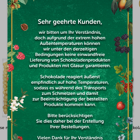
€45,26
DAS KÖNNTE SIE INTERESSIEREN
se mit Vollmilchschokolade
Haselnüsse mit weißer Schokola
en 100g
Kokosnuss überzogen 500g