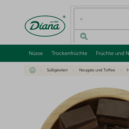
Zum
Inhalt
springen
Nüsse
Trockenfrüchte
Früchte und 
Startseite
Süßigkeiten
Nougats und Toffee
H