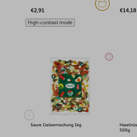
€14,18
€24,92
High-contrast mode
Haselnüsse mit Joghurt überzogen
Haselnüs
500g
überzog