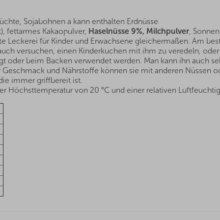
rüchte, Sojabohnen a kann enthalten Erdnüsse
t), fettarmes Kakaopulver,
Haselnüsse 9%, Milchpulver
, Sonne
bte Leckerei für Kinder und Erwachsene gleichermaßen. Am bes
auch versuchen, einen Kinderkuchen mit ihm zu veredeln, oder 
ügt oder beim Backen verwendet werden. Man kann ihn auch se
 Geschmack und Nährstoffe können sie mit anderen Nüssen o
e immer griffbereit ist.
r Höchsttemperatur von 20 °C und einer relativen Luftfeuchtig