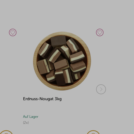
Pistazien-Nougat 3kg
Erdnuss-No
Auf Lager
Auf Lager
(2x)
(1x)