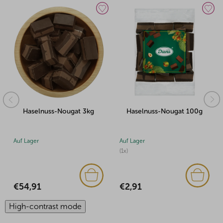
ougat 3kg
Haselnuss-Nougat 100g
Haselnuss-Nouga
Auf Lager
Auf Lager
(1x)
€14,18
€2,91
High-contrast mode