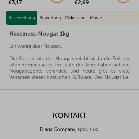
€2,69
€2,60
Beschreibung
Bewertung
Diskussion
Marke
Haselnuss-Nougat 1kg
Ein wenig über Nougat...
Die Geschichte des Nougats reicht bis in die Zeit der
alten Römer zurück. Im Laufe der Jahre haben sich die
Nougatrezepte verändert und heute gibt es viele
Varianten dieser köstlichen Süßware. Der Nougat bei
Diana besteht aus drei Schichten, um das
Geschmackserlebnis so abwechslungsreich wie
F
möglich zu gestalten. Die einzelnen Schichten
u
werden übereinander gestrichen und müssen erst
ß
einmal hart werden. Nach dem vollständigen Erhärten
z
KONTAKT
wird die große Nougatscheibe dann in die typischen
e
kleinen Würfel zerschnitten. Der gesamte Prozess
i
wird in sorgfältiger Handarbeit durchgeführt und die
Diana Company, spol. s r.o.
l
Nussbasis wird aus unseren erstklassigen Nüssen