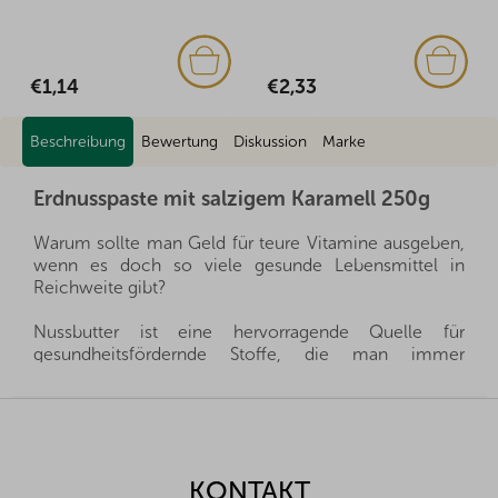
€1,14
€2,33
Beschreibung
Bewertung
Diskussion
Marke
Erdnusspaste mit salzigem Karamell 250g
Warum sollte man Geld für teure Vitamine ausgeben,
wenn es doch so viele gesunde Lebensmittel in
Reichweite gibt?
Nussbutter ist eine hervorragende Quelle für
gesundheitsfördernde Stoffe, die man immer
griffbereit haben kann, und sie ist gleichzeitig auch
sehr sättigend. Sie ist ein gesunder und schneller
F
Snack, eignet sich hervorragend für Desserts, zum
u
Kochen und schmeckt hervorragend als Aufstrich auf
ß
Crackern. Wählen Sie einfach nur den richtigen
z
KONTAKT
Geschmack für Ihre Familie.