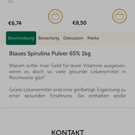
(1x)
€8,50
€6,74
Beschreibung
Bewertung
Diskussion
Marke
Blaues Spirulina Pulver 65% 1kg
Warum sollte man Geld für teure Vitamine ausgeben,
wenn es doch so viele gesunde Lebensmittel in
Reichweite gibt?
Grüne Lebensmittel sind eine großartige Ergänzung zu
einer gesunden Ernährung. Sie enthalten große
Mengen an Eiweiß, Vitaminen, Mineralstoffen und
Spurenelementen und sind außerdem eine
F
reichhaltige Quelle für Ballaststoffe. Noch wertvoller
u
sind sie in Bio-Qualität, d.h. aus biologischem Anbau,
ß
der die Natur und unsere Gesundheit schont.
z
KONTAKT