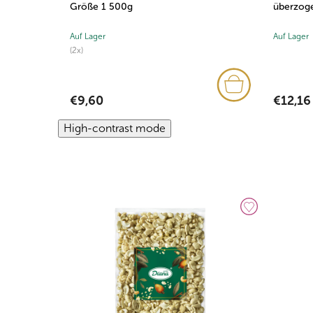
Größe 1 500g
überzog
Auf Lager
Auf Lager
(2x)
€12,16
€9,60
High-contrast mode