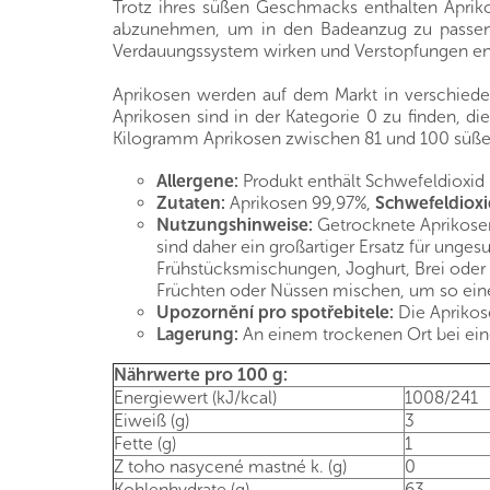
Trotz ihres süßen Geschmacks enthalten Aprik
abzunehmen, um in den Badeanzug zu passen. Au
Verdauungssystem wirken und Verstopfungen e
Aprikosen werden auf dem Markt in verschieden
Aprikosen sind in der Kategorie 0 zu finden, di
Kilogramm Aprikosen zwischen 81 und 100 süße Fr
Allergene:
Produkt enthält Schwefeldioxid 
Zutaten:
Aprikosen 99,97%,
Schwefeldioxi
Nutzungshinweise:
Getrocknete Aprikosen
sind daher ein großartiger Ersatz für unge
Frühstücksmischungen, Joghurt, Brei oder
Früchten oder Nüssen mischen, um so eine 
Upozornění pro spotřebitele:
Die Aprikos
Lagerung:
An einem trockenen Ort bei eine
Nährwerte pro 100 g:
Energiewert (kJ/kcal)
1008/241
Eiweiß (g)
3
Fette (g)
1
Z toho nasycené mastné k. (g)
0
Kohlenhydrate (g)
63