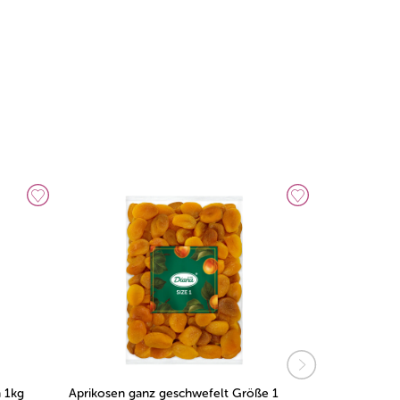
 1kg
Aprikosen ganz geschwefelt Größe 1
Aprikosen g