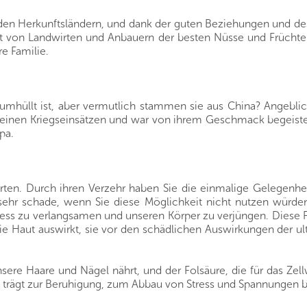
s den Herkunftsländern, und dank der guten Beziehungen und de
rekt von Landwirten und Anbauern der besten Nüsse und Frücht
re Familie.
mhüllt ist, aber vermutlich stammen sie aus China? Angeblich
einen Kriegseinsätzen und war von ihrem Geschmack begeister
pa.
en. Durch ihren Verzehr haben Sie die einmalige Gelegenheit,
hr schade, wenn Sie diese Möglichkeit nicht nutzen würden.
ess zu verlangsamen und unseren Körper zu verjüngen. Diese Fä
die Haut auswirkt, sie vor den schädlichen Auswirkungen der ult
sere Haare und Nägel nährt, und der Folsäure, die für das Zell
n trägt zur Beruhigung, zum Abbau von Stress und Spannungen b