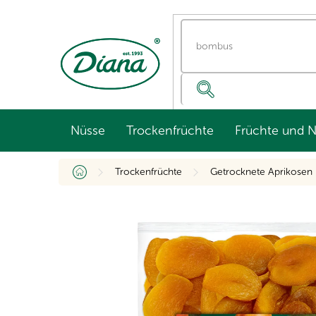
Zum
Inhalt
springen
Nüsse
Trockenfrüchte
Früchte und 
Startseite
Trockenfrüchte
Getrocknete Aprikosen