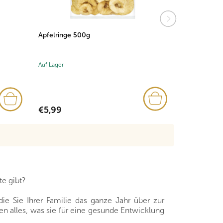
Apfelringe 500g
Datteln ents
Auf Lager
Auf Lager
€5,99
€1,85
e gibt?
die Sie Ihrer Familie das ganze Jahr über zur
nen alles, was sie für eine gesunde Entwicklung