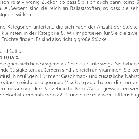
osen relativ wenig Zucker, so dass Sie sich auch dann kein
ßerdem sind sie reich an Ballaststoffen, so dass sie sehr 
ntgegenwirken.
e Kategorien unterteilt, die sich nach der Anzahl der Stück
e kleinsten in der Kategorie 8. Wir importieren für Sie die zw
üchte finden. Es sind also richtig große Stücke.
und Sulfite
d 0,03 %
 eignen sich hervorragend als Snack für unterwegs. Sie habe
sunde Süßigkeiten, außerdem sind sie reich an Vitaminen. Sie kö
 Müsli hinzufügen. Für mehr Geschmack und zusätzliche Nährst
vitaminreiche und gesunde Mischung zu erhalten, die immer gri
en müssen vor dem Verzehr in heißem Wasser gewaschen wer
r Höchsttemperatur von 22 °C und einer relativen Luftfeuchtig