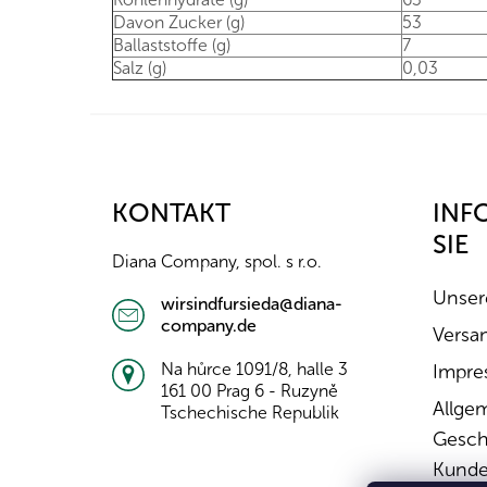
Davon Zucker (g)
53
Ballaststoffe (g)
7
Salz (g)
0,03
F
u
ß
z
KONTAKT
INF
e
SIE
i
Diana Company, spol. s r.o.
l
e
Unser
wirsindfursieda@diana-
company.de
Versa
Na hůrce 1091/8, halle 3
Impre
161 00 Prag 6 - Ruzyně
Allge
Tschechische Republik
Gesch
Kunde