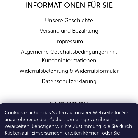
Salz (g)
0,45
INFORMATIONEN FÜR SIE
Unsere Geschichte
Versand und Bezahlung
Impressum
Allgemeine Geschäftsbedingungen mit
Kundeninformationen
Widerrufsbelehrung & Widerrufsformular
Datenschutzerklärung
FACEBOOK
Cookies machen das Surfen auf unserer Webseite für Sie
angenehmer und einfacher. Um einige von ihnen zu
verarbeiten, benötigen wir Ihre Zustimmung, die Sie durch
Klicken auf "Einverstanden" erteilen können, oder Sie