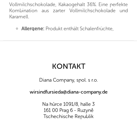
Vollmilchschokolade, Kakaogehalt 36%. Eine perfekte
Kombination aus zarter Vollmilchschokolade und
Karamell.
Allergene:
Produkt enthält Schalenfrüchte,
Sojabohnen
Zutaten:
Zucker, Kakaobutter, Karamell
F
(
Magermilch, Molke (Milch)
, Zucker,
Butter
u
(Milch)
, Aromen),
Vollmilchpulver
,
ß
Kakaobohnen, Emulgator:
z
KONTAKT
Sonnenblumenlecithin
e
Lagerung:
An einem trockenen Ort bei 16°C bis
i
18°C lagern.
Diana Company, spol. s r.o.
l
Nährwerte pro 100 g:
e
wirsindfursieda@diana-company.de
Energiewert (kJ/kcal)
2,389/574
Eiweiß (g)
8
Na hůrce 1091/8, halle 3
Fette (g)
38
161 00 Prag 6 - Ruzyně
Z toho nasycené mastné k. (g)
-
Tschechische Republik
Kohlenhydrate (g)
48
Davon Zucker (g)
47
Ballaststoffe (g)
2,1