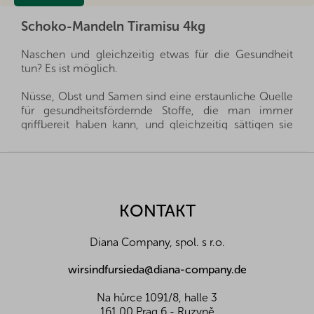
Schoko-Mandeln Tiramisu 4kg
Naschen und gleichzeitig etwas für die Gesundheit
tun? Es ist möglich.
Nüsse, Obst und Samen sind eine erstaunliche Quelle
für gesundheitsfördernde Stoffe, die man immer
griffbereit haben kann, und gleichzeitig sättigen sie
hervorragend. Sie sind ein gesunder und schneller
Snack, man muss nur auswählen, welche Sorte für die
F
eigene Familie die richtige ist.
u
ß
Wir importieren alle unsere Nüsse direkt aus den
z
KONTAKT
Herkunftsländern, und dank der guten Beziehungen
e
und des fairen Umgangs mit unseren Lieferanten sind
i
wir oft in der Lage, exklusive Vertretungen direkt von
Diana Company, spol. s r.o.
l
Landwirten und Anbauern der besten Nüsse und
Früchte aus der ganzen Welt zu erhalten. Aus diesem
e
wirsindfursieda@diana-company.de
Grund liefern wir die besten Waren für Sie und Ihre
Familie.
Na hůrce 1091/8, halle 3
161 00 Prag 6 - Ruzyně