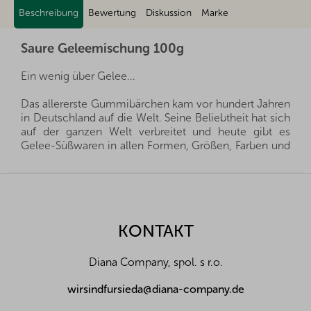
Beschreibung
Bewertung
Diskussion
Marke
Saure Geleemischung 100g
Ein wenig über Gelee...
Das allererste Gummibärchen kam vor hundert Jahren
in Deutschland auf die Welt. Seine Beliebtheit hat sich
auf der ganzen Welt verbreitet und heute gibt es
Gelee-Süßwaren in allen Formen, Größen, Farben und
Geschmacksrichtungen.
F
Gelee-Bonbons sind bei Kindern und Erwachsenen
u
gleichermaßen beliebt und dürfen auf keiner
ß
Kinderparty fehlen. Es mag den Anschein erwecken,
z
KONTAKT
als brächten sie außer dem Naschen keinen großen
e
Nutzen, aber das ist nicht ganz richtig. Die Gelatine,
i
aus der die Süßigkeiten hergestellt werden, ist eine
Diana Company, spol. s r.o.
l
natürliche Substanz, die den Verjüngungsstoff
Kollagen enthält. Dieser ist ein sehr wichtiger
e
wirsindfursieda@diana-company.de
Baustein, der das Bindegewebe bildet, insbesondere