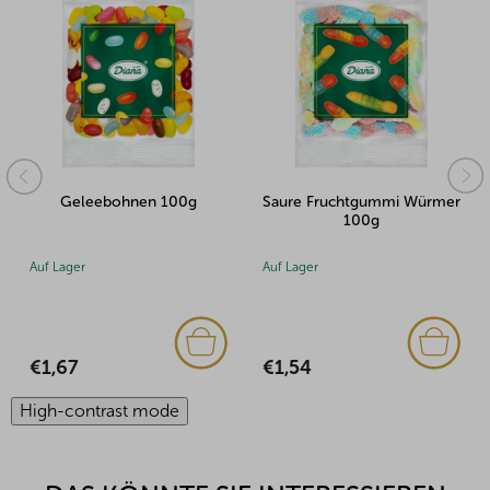
100g
Saure Fruchtgummi Würmer
Mini-Früchte zuckerf
100g
100g
Auf Lager
Auf Lager
(2x)
€1,54
€1,77
High-contrast mode