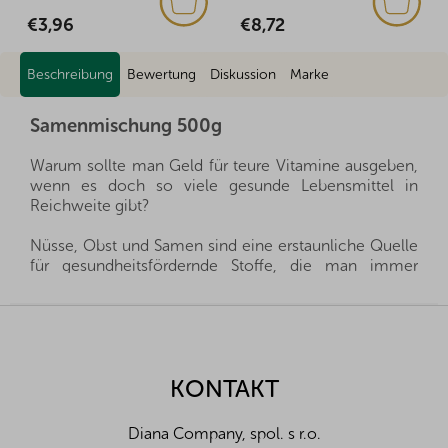
€3,96
€8,72
Beschreibung
Bewertung
Diskussion
Marke
Samenmischung 500g
Warum sollte man Geld für teure Vitamine ausgeben,
wenn es doch so viele gesunde Lebensmittel in
Reichweite gibt?
Nüsse, Obst und Samen sind eine erstaunliche Quelle
für gesundheitsfördernde Stoffe, die man immer
griffbereit haben kann, und gleichzeitig sättigen sie
hervorragend. Sie sind ein gesunder und schneller
F
Snack, man muss nur auswählen, welche Sorte für die
u
eigene Familie die richtige ist.
ß
z
KONTAKT
Wir importieren alle unsere Produkte direkt aus den
e
Herkunftsländern, und dank der guten Beziehungen
i
und des fairen Umgangs mit unseren Lieferanten sind
Diana Company, spol. s r.o.
l
wir oft in der Lage, exklusive Vertretungen direkt von