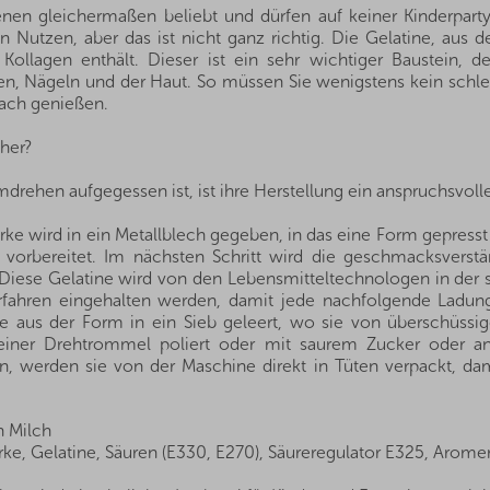
en gleichermaßen beliebt und dürfen auf keiner Kinderpart
utzen, aber das ist nicht ganz richtig. Die Gelatine, aus der
 Kollagen enthält. Dieser ist ein sehr wichtiger Baustein,
n, Nägeln und der Haut. So müssen Sie wenigstens kein schl
ach genießen.
 her?
hen aufgegessen ist, ist ihre Herstellung ein anspruchsvoller,
tärke wird in ein Metallblech gegeben, in das eine Form gepresst 
vorbereitet. Im nächsten Schritt wird die geschmacksverstärk
Diese Gelatine wird von den Lebensmitteltechnologen in der s
ahren eingehalten werden, damit jede nachfolgende Ladung m
aus der Form in ein Sieb geleert, wo sie von überschüssige
einer Drehtrommel poliert oder mit saurem Zucker oder and
en, werden sie von der Maschine direkt in Tüten verpackt, da
n Milch
ke, Gelatine, Säuren (E330, E270), Säureregulator E325, Aromen,