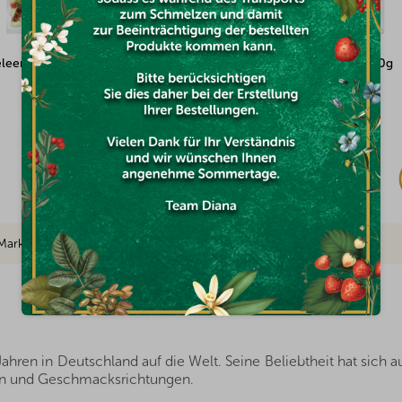
eleemischung 500g
Gummibärchen zuckerfrei 500g
Auf Lager
(8x)
€6,64
Marke
ren in Deutschland auf die Welt. Seine Beliebtheit hat sich au
en und Geschmacksrichtungen.