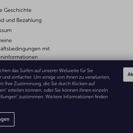
e Geschichte
nd und Bezahlung
ssum
meine
äftsbedingungen mit
ninformationen
rufsbelehrung &
hen das Surfen auf unserer Webseite für Sie
Ak
ufsformular
und einfacher. Um einige von ihnen zu verarbeiten,
ir Ihre Zustimmung, die Sie durch Klicken auf
schutzerklärung
den" erteilen können, oder Sie können ihnen einzeln
tellungen" zustimmen. Weitere Informationen finden
ungen
 Alle Rechte vorbehalten.