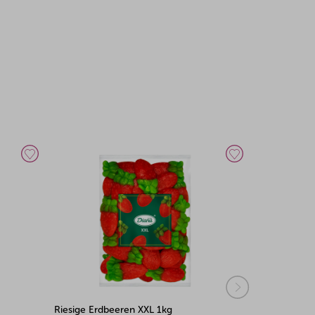
Riesige Erdbeeren XXL 1kg
Riesige Eier