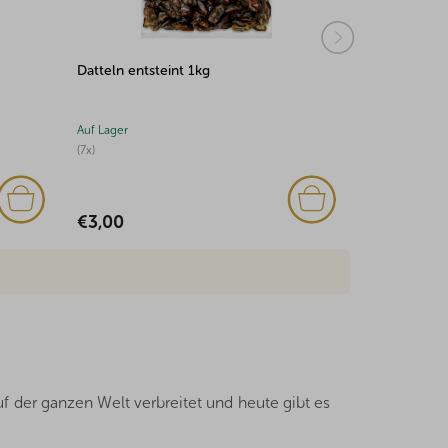
Datteln entsteint 1kg
Bananenchip
Auf Lager
Auf Lager
(7x)
(14x)
€3,00
€6,52
f der ganzen Welt verbreitet und heute gibt es