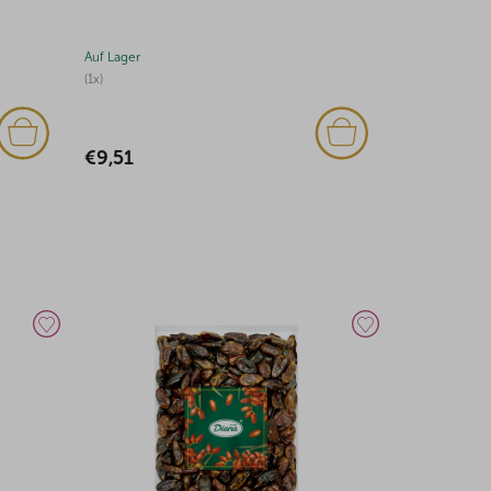
Auf Lager
Auf Lager
(1x)
€5,85
€9,51