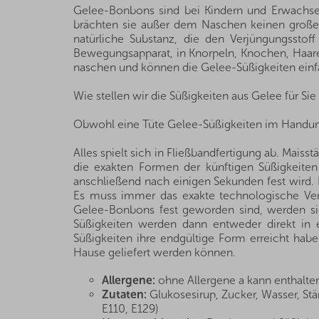
Gelee-Bonbons sind bei Kindern und Erwachsen
brächten sie außer dem Naschen keinen großen N
natürliche Substanz, die den Verjüngungsstoff
Bewegungsapparat, in Knorpeln, Knochen, Haare
naschen und können die Gelee-Süßigkeiten einf
Wie stellen wir die Süßigkeiten aus Gelee für Sie
Obwohl eine Tüte Gelee-Süßigkeiten im Handumdre
Alles spielt sich in Fließbandfertigung ab. Maiss
die exakten Formen der künftigen Süßigkeiten 
anschließend nach einigen Sekunden fest wird. 
Es muss immer das exakte technologische Verf
Gelee-Bonbons fest geworden sind, werden sie 
Süßigkeiten werden dann entweder direkt in 
Süßigkeiten ihre endgültige Form erreicht hab
Hause geliefert werden können.
Allergene:
ohne Allergene a kann enthalte
Zutaten:
Glukosesirup, Zucker, Wasser, Stär
E110, E129)