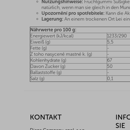
Nutzungshinweise:
Fruchtgummi Süßigkeit
natürlich, wenn man sie gleich in den Mund 
Upozornění pro spotřebitele:
Kann die Ak
Lagerung:
An einem trockenen Ort bei eine
Nährwerte pro 100 g:
Energiewert (kJ/kcal)
1233/290
Eiweiß (g)
5,5
Fette (g)
-
Z toho nasycené mastné k. (g)
-
Kohlenhydrate (g)
67
Davon Zucker (g)
50
Ballaststoffe (g)
-
Salz (g)
0,1
F
u
ß
z
KONTAKT
INF
e
SIE
i