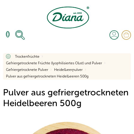
Zum
Inhalt
springen
W
Startseite
Trockenfrüchte
Gefriergetrocknete Früchte (lyophilisiertes Obst) und Pulver
Gefriergetrocknete Pulver
Heidelbeerpulver
Pulver aus gefriergetrockneten Heidelbeeren 500g
Pulver aus gefriergetrockneten
Heidelbeeren 500g