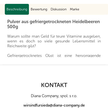
Beschreibung
Bewertung
Diskussion
Marke
Pulver aus gefriergetrockneten Heidelbeeren
500g
Warum sollte man Geld für teure Vitamine ausgeben,
wenn es doch so viele gesunde Lebensmittel in
Reichweite gibt?
Gefriergetrocknetes Obst ist eine hervorragende
Quelle für Vitamine, Mineralstoffe und andere
wertvolle Stoffe, die Sie Ihrer Familie das ganze Jahr
F
über zur Verfügung stellen können. Sie sind eine
u
gesunde Alternative zu Süßigkeiten und gleichzeitig
ß
geben sie Ihren Kleinen alles, was sie für eine gesunde
z
KONTAKT
Entwicklung brauchen.
e
i
Dank des schonenden Verfahrens der
Diana Company, spol. s r.o.
l
Gefriertrocknung behält das Obst seinen Gehalt an
e
Vitaminen und anderen wertvollen, für unsere
wirsindfursieda@diana-company.de