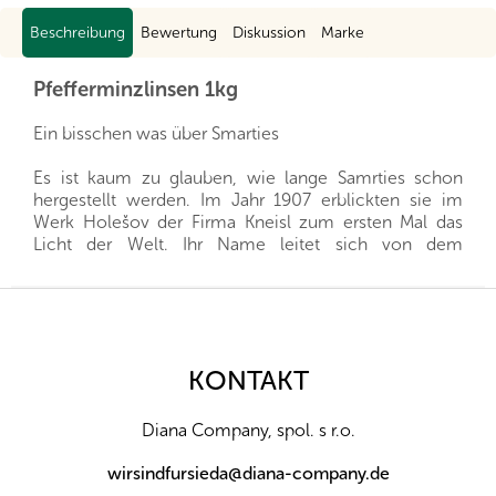
Beschreibung
Bewertung
Diskussion
Marke
Pfefferminzlinsen 1kg
Ein bisschen was über Smarties
Es ist kaum zu glauben, wie lange Samrties schon
hergestellt werden. Im Jahr 1907 erblickten sie im
Werk Holešov der Firma Kneisl zum ersten Mal das
Licht der Welt. Ihr Name leitet sich von dem
lateinischen Wort lenticula ab, was so viel wie Linse
bedeutet. In der heutigen, sich schnell verändernden
F
Welt können Smarties ein Bindeglied zwischen allen
u
Familienmitgliedern sein, von den Großeltern über die
ß
Eltern bis hin zu den kleinsten Familienmitgliedern.
z
KONTAKT
Jeder kennt sie, jeder weiß, wie sie schmecken, und
e
in der Packung ist immer genug für die ganze Familie
i
zum Teilen.
Diana Company, spol. s r.o.
l
Allergene:
ohne Allergene a kann enthalten
e
wirsindfursieda@diana-company.de
Erdnüsse, Milch, Schalenfrüchte