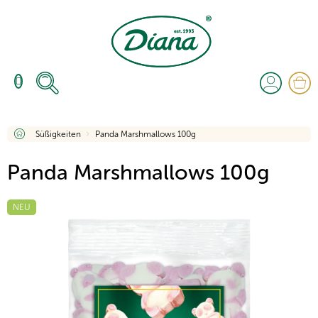
Zum
Inhalt
springen
W
Startseite
Süßigkeiten
Panda Marshmallows 100g
Panda Marshmallows 100g
NEU