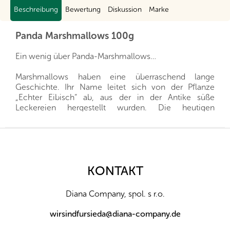
Beschreibung
Bewertung
Diskussion
Marke
Panda Marshmallows 100g
Ein wenig über Panda-Marshmallows…
Marshmallows haben eine überraschend lange
Geschichte. Ihr Name leitet sich von der Pflanze
„Echter Eibisch“ ab, aus der in der Antike süße
Leckereien hergestellt wurden. Die heutigen
Marshmallows werden zwar anders hergestellt, doch
das Prinzip bleibt dasselbe – eine leichte, luftige
F
Konsistenz, die buchstäblich auf der Zunge zergeht.
u
ß
Panda-Marshmallows verleihen diesem Klassiker eine
z
KONTAKT
weitere Dimension – die visuelle. Die niedlichen
e
Panda-Formen machen sie zu einer Süßigkeit, die
i
nicht nur geschmacklich überzeugt, sondern auch ein
Diana Company, spol. s r.o.
l
Erlebnis ist.
e
wirsindfursieda@diana-company.de
Gerade die Kombination aus zarter Textur und