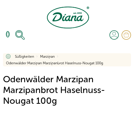
Zum
Inhalt
springen
W
Startseite
Süßigkeiten
Marzipan
Odenwälder Marzipan Marzipanbrot Haselnuss-Nougat 100g
Odenwälder Marzipan
Marzipanbrot Haselnuss-
Nougat 100g