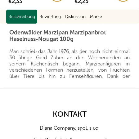
€2,33
€2,25
Beschreibung
Bewertung
Diskussion
Marke
Odenwälder Marzipan Marzipanbrot
Haselnuss-Nougat 100g
Man schrieb das Jahr 1976, als der noch nicht einmal
30-jährige Gerd Zuber an den Wochenenden an
seinem Küchentisch begann, Marzipanfiguren in
verschiedenen Formen herzustellen, von Früchten
über Tiere bis hin zu Fernsehfiguren. Dank der
perfekten Verarbeitung verbreitete sich seine
Marzipankunst schnell, und die Figuren wurden zu
F
einer begehrten Ware nicht nur bei normalen Kunden,
u
sondern brachten auch vielen Konditoren und Bäckern
ß
Erleichterung. Mit der Zeit stieg die Nachfrage nach
z
KONTAKT
seinen Waren so stark an, dass die
e
Produktionsverfahren verbessert werden mussten, und
i
so machten sich Gerd und sein Schwiegervater daran,
Diana Company, spol. s r.o.
l
die Maschinen umzubauen, deren Mechanismus sie
e
noch heute benutzen. Trotz des technologischen