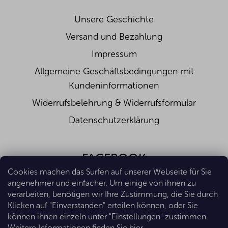
Salz (g)
0,1
Unsere Geschichte
Versand und Bezahlung
Impressum
Allgemeine Geschäftsbedingungen mit
Kundeninformationen
Widerrufsbelehrung & Widerrufsformular
Datenschutzerklärung
FACEBOOK
Cookies machen das Surfen auf unserer Webseite für Sie
angenehmer und einfacher. Um einige von ihnen zu
verarbeiten, benötigen wir Ihre Zustimmung, die Sie durch
Klicken auf "Einverstanden" erteilen können, oder Sie
können ihnen einzeln unter "Einstellungen" zustimmen.
Weitere Informationen finden Sie
hier
.