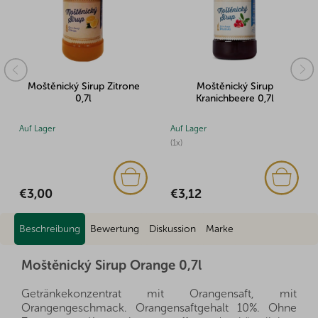
rone
Moštěnický Sirup
Moštěnický Sirup Grapefru
Kranichbeere 0,7l
0,7l
Auf Lager
Auf Lager
(1x)
€3,00
€3,12
Beschreibung
Bewertung
Diskussion
Marke
Moštěnický Sirup Orange 0,7l
Getränkekonzentrat mit Orangensaft, mit
Orangengeschmack. Orangensaftgehalt 10%. Ohne