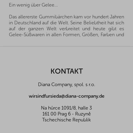
Ein wenig über Gelee...
Das allererste Gummibärchen kam vor hundert Jahren
in Deutschland auf die Welt. Seine Beliebtheit hat sich
auf der ganzen Welt verbreitet und heute gibt es
Gelee-Süßwaren in allen Formen, Größen, Farben und
Geschmacksrichtungen.
F
Gelee-Bonbons sind bei Kindern und Erwachsenen
u
gleichermaßen beliebt und dürfen auf keiner
ß
Kinderparty fehlen. Es mag den Anschein erwecken,
z
KONTAKT
als brächten sie außer dem Naschen keinen großen
e
Nutzen, aber das ist nicht ganz richtig. Die Gelatine,
i
aus der die Süßigkeiten hergestellt werden, ist eine
Diana Company, spol. s r.o.
l
natürliche Substanz, die den Verjüngungsstoff
Kollagen enthält. Dieser ist ein sehr wichtiger
e
wirsindfursieda@diana-company.de
Baustein, der das Bindegewebe bildet, insbesondere
im Bewegungsapparat, in Knorpeln, Knochen, Haaren,
Na hůrce 1091/8, halle 3
Nägeln und der Haut. So müssen Sie wenigstens kein
161 00 Prag 6 - Ruzyně
schlechtes Gewissen haben, wenn Sie gelegentlich
Tschechische Republik
naschen und können die Gelee-Süßigkeiten einfach
genießen.