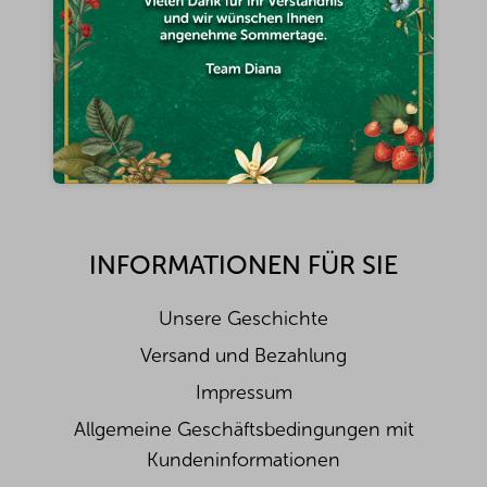
e
i
Diana Company, spol. s r.o.
l
e
wirsindfursieda@diana-company.de
Na hůrce 1091/8, halle 3
161 00 Prag 6 - Ruzyně
Tschechische Republik
INFORMATIONEN FÜR SIE
Unsere Geschichte
Versand und Bezahlung
Impressum
Allgemeine Geschäftsbedingungen mit
Kundeninformationen