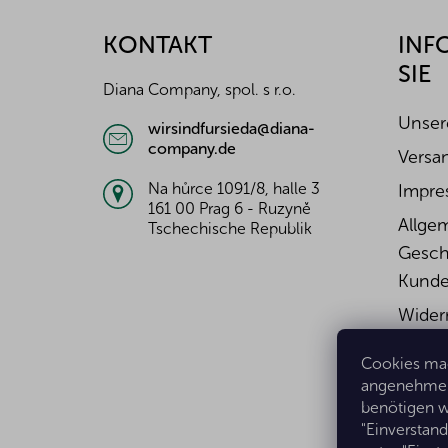
ß
z
KONTAKT
INF
e
SIE
i
Diana Company, spol. s r.o.
l
e
Unser
wirsindfursieda@diana-
company.de
Versa
Na hůrce 1091/8, halle 3
Impre
161 00 Prag 6 - Ruzyně
Allge
Tschechische Republik
Gesch
Kunde
Wider
Widerr
Cookies mac
Daten
angenehmer 
benötigen w
"Einverstan