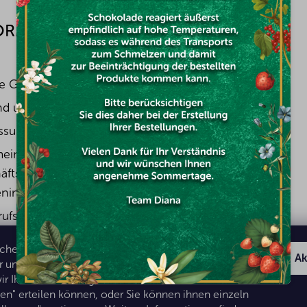
ORMATIONEN FÜR
FACEBOOK
e Geschichte
nd und Bezahlung
ssum
meine
äftsbedingungen mit
ninformationen
rufsbelehrung &
ufsformular
hen das Surfen auf unserer Webseite für Sie
schutzerklärung
Ak
und einfacher. Um einige von ihnen zu verarbeiten,
ir Ihre Zustimmung, die Sie durch Klicken auf
den" erteilen können, oder Sie können ihnen einzeln