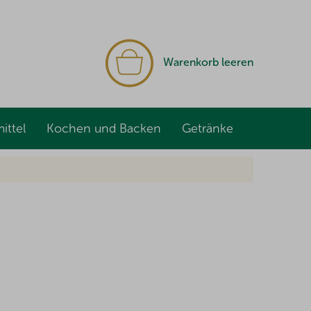
WARENKORB
Warenkorb leeren
ittel
Kochen und Backen
Getränke