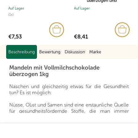
überzogen und
schneebestreut 500g
Auf Lager
Auf Lager
(1x)
€8,41
€7,53
Beschreibung
Bewertung
Diskussion
Marke
Mandeln mit Vollmilchschokolade
überzogen 1kg
Naschen und gleichzeitig etwas für die Gesundheit
tun? Es ist möglich.
Nüsse, Obst und Samen sind eine erstaunliche Quelle
für gesundheitsfördernde Stoffe, die man immer
griffbereit haben kann, und gleichzeitig sättigen sie
hervorragend. Sie sind ein gesunder und schneller
F
Snack, man muss nur auswählen, welche Sorte für die
u
eigene Familie die richtige ist.