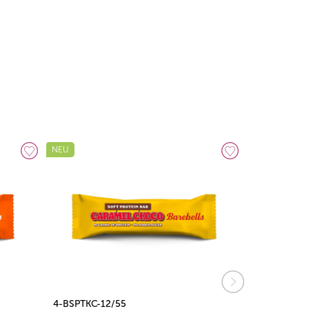
NEU
NEU
4-BSPTKC-12/55
4-BSPTCC-1