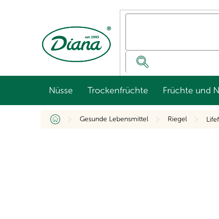
Zum
Inhalt
springen
Nüsse
Trockenfrüchte
Früchte und 
Startseite
Gesunde Lebensmittel
Riegel
Lif