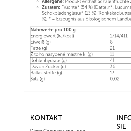
Allergene:
Produkt enthält Schalenfrüchte
Zutaten:
Früchte* (54 %) (Datteln*, Lucuma
Schokoladenglasur* (13 %) (Rohkakaobutte
%); * = Erzeugnis aus ökologischem Landb
Nährwerte pro 100 g:
Energiewert (kJ/kcal)
1714/411
Eiweiß (g)
8
Fette (g)
21
Z toho nasycené mastné k. (g)
11
Kohlenhydrate (g)
41
Davon Zucker (g)
36
Ballaststoffe (g)
13
Salz (g)
0,02
F
u
ß
z
KONTAKT
INF
e
SIE
i
Diana Company, spol. s r.o.