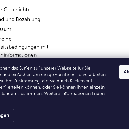
e Geschichte
nd und Bezahlung
ssum
meine
äftsbedingungen mit
ninformationen
rufsbelehrung &
hen das Surfen auf unserer Webseite für Sie
Ak
ufsformular
und einfacher. Um einige von ihnen zu verarbeiten,
ir Ihre Zustimmung, die Sie durch Klicken auf
schutzerklärung
den" erteilen können, oder Sie können ihnen einzeln
tellungen" zustimmen. Weitere Informationen finden
ungen
 Alle Rechte vorbehalten.