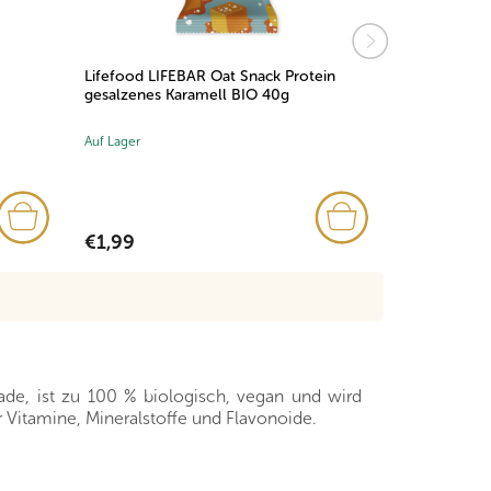
Lifefood LIFEBAR Oat Snack Protein
Nominal BL
gesalzenes Karamell BIO 40g
Sport 60g
Auf Lager
Auf Lager
€1,99
€0,71
ade, ist zu 100 % biologisch, vegan und wird
r Vitamine, Mineralstoffe und Flavonoide.