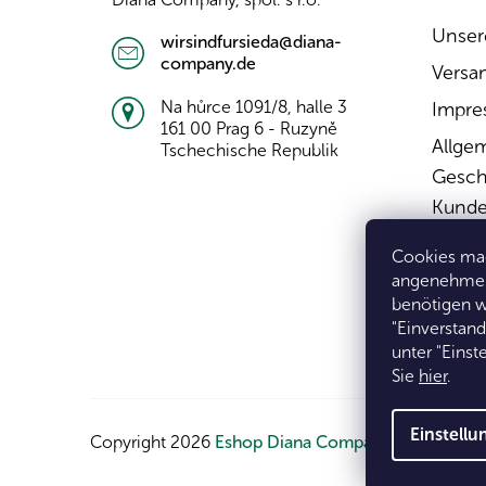
l
e
Unser
wirsindfursieda@diana-
company.de
Versa
Na hůrce 1091/8, halle 3
Impre
161 00 Prag 6 - Ruzyně
Allge
Tschechische Republik
Gesch
Kunde
Wider
Cookies mac
Widerr
angenehmer 
benötigen w
Daten
"Einverstan
unter "Eins
Sie
hier
.
Einstell
Copyright 2026
Eshop Diana Company, spol. s r.o.
.