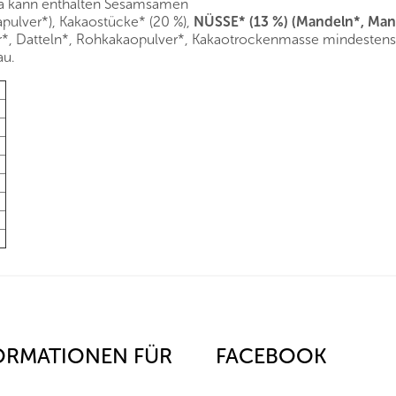
 a kann enthalten Sesamsamen
pulver*), Kakaostücke* (20 %),
NÜSSE* (13 %) (Mandeln*, Man
r*, Datteln*, Rohkakaopulver*, Kakaotrockenmasse mindestens 
au.
ORMATIONEN FÜR
FACEBOOK