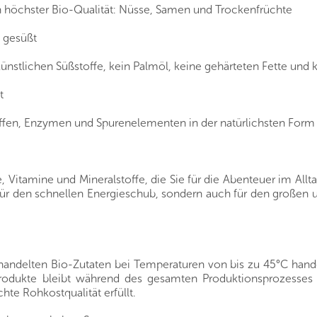
on höchster Bio-Qualität: Nüsse, Samen und Trockenfrüchte
n gesüßt
e künstlichen Süßstoffe, kein Palmöl, keine gehärteten Fette und
t
toffen, Enzymen und Spurenelementen in der natürlichsten Form
e, Vitamine und Mineralstoffe, die Sie für die Abenteuer im Al
r für den schnellen Energieschub, sondern auch für den großen
andelten Bio-Zutaten bei Temperaturen von bis zu 45°C handg
r Produkte bleibt während des gesamten Produktionsprozesse
chte Rohkostqualität erfüllt.