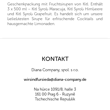
Geschenkpackung mit Fruchtsirupen von Kitl. Enthält
3 x 500 ml – Kitl Syrob Maracuja, Kitl Syrob Himbeere
und Kitl Syrob Grapefruit. Es handelt sich um unsere
beliebtesten Sirupe für erfrischende Cocktails und
hausgemachte Limonaden.
Allergene:
ohne Allergene
Zutaten:
MARACUJA – Zucker, Maracuja-
F
Konzentrat (10 %), Säureregulator: Zitronensäure,
u
natürliches Aroma, Konservierungsmittel:
ß
Kaliumsorbat, Vitamin C. HIMBEERE – Zucker,
z
KONTAKT
Himbeermark (10 %), Himbeerkonzentrat (8 %),
e
Säureregulator: Zitronensäure,
i
Konservierungsmittel: Kaliumsorbat, natürliches
Diana Company, spol. s r.o.
l
Aroma. GRAPEFRUIT – Zucker,
Grapefruitkonzentrat (13 %),
e
wirsindfursieda@diana-company.de
Nutzungshinweise:
Kann mit frischem Wasser
im Verhältnis 1:10 gemischt werden, für
Na hůrce 1091/8, halle 3
Heißgetränke im Verhältnis 1:8.
161 00 Prag 6 - Ruzyně
Lagerung:
Kühl und lichtgeschützt lagern.
Tschechische Republik
Fruchtauszüge können sich am Flaschenboden
ablagern. Eventuelle Trübungen stellen keinen