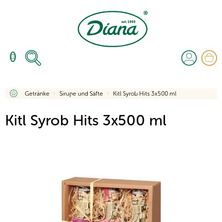
Zum
Inhalt
springen
W
Startseite
Getränke
Sirupe und Säfte
Kitl Syrob Hits 3x500 ml
Kitl Syrob Hits 3x500 ml