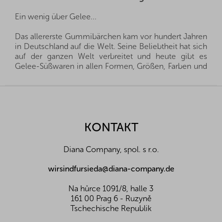
Ein wenig über Gelee...
Das allererste Gummibärchen kam vor hundert Jahren
in Deutschland auf die Welt. Seine Beliebtheit hat sich
auf der ganzen Welt verbreitet und heute gibt es
Gelee-Süßwaren in allen Formen, Größen, Farben und
Geschmacksrichtungen.
F
Gelee-Bonbons sind bei Kindern und Erwachsenen
u
gleichermaßen beliebt und dürfen auf keiner
ß
Kinderparty fehlen. Es mag den Anschein erwecken,
z
KONTAKT
als brächten sie außer dem Naschen keinen großen
e
Nutzen, aber das ist nicht ganz richtig. Die Gelatine,
i
aus der die Süßigkeiten hergestellt werden, ist eine
Diana Company, spol. s r.o.
l
natürliche Substanz, die den Verjüngungsstoff
Kollagen enthält. Dieser ist ein sehr wichtiger
e
wirsindfursieda@diana-company.de
Baustein, der das Bindegewebe bildet, insbesondere
im Bewegungsapparat, in Knorpeln, Knochen, Haaren,
Na hůrce 1091/8, halle 3
Nägeln und der Haut. So müssen Sie wenigstens kein
161 00 Prag 6 - Ruzyně
schlechtes Gewissen haben, wenn Sie gelegentlich
Tschechische Republik
naschen und können die Gelee-Süßigkeiten einfach