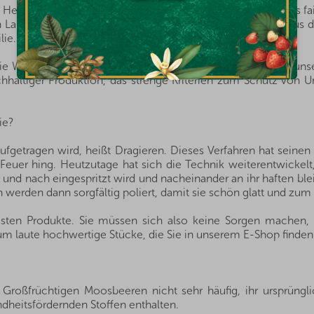
n Herkunftsländern, und dank der guten Beziehungen und des fa
von Landwirten und Anbauern der besten Nüsse und Früchte aus 
lie.
die Welt verbessern. Aus diesem Grund entsprechen alle in un
hhaltiger Produktion, das strenge Kriterien zum Schutz von Um
ie?
ufgetragen wird, heißt Dragieren. Dieses Verfahren hat seine
Feuer hing. Heutzutage hat sich die Technik weiterentwickelt
und nach eingespritzt wird und nacheinander an ihr haften blei
 werden dann sorgfältig poliert, damit sie schön glatt und zum 
esten Produkte. Sie müssen sich also keine Sorgen machen, d
 um laute hochwertige Stücke, die Sie in unserem E-Shop finden
 Großfrüchtigen Moosbeeren nicht sehr häufig, ihr ursprüngl
ndheitsfördernden Stoffen enthalten.