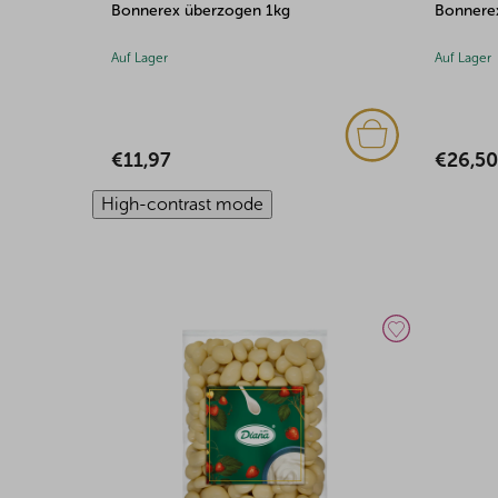
Bonnerex überzogen 3kg
500g
Auf Lager
Auf Lager
€26,50
€9,29
High-contrast mode