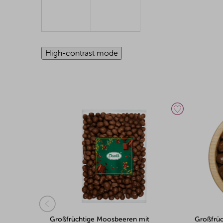
High-contrast mode
it
Großfrüchtige Moosbeeren mit
Erdbeer