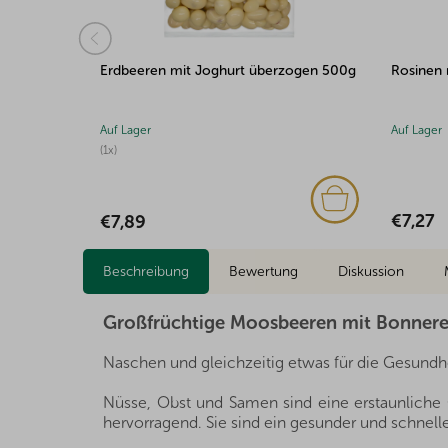
zogen 500g
Rosinen mit Carob überzogen 500g
Trocken
Zartbitt
Auf Lager
Auf Lager
(2x)
€7,27
€7,31
Beschreibung
Bewertung
Diskussion
Großfrüchtige Moosbeeren mit Bonner
Naschen und gleichzeitig etwas für die Gesundhe
Nüsse, Obst und Samen sind eine erstaunliche Q
hervorragend. Sie sind ein gesunder und schnelle