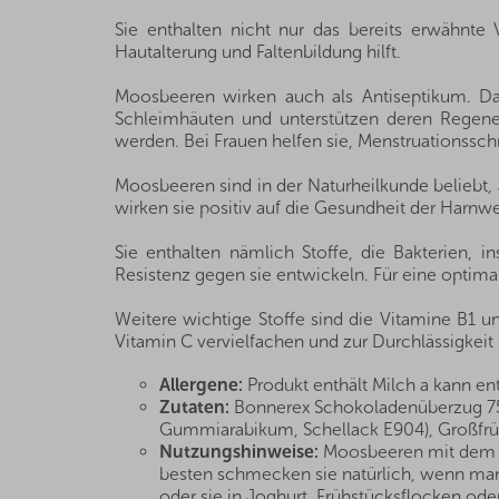
Sie enthalten nicht nur das bereits erwähnte
Hautalterung und Faltenbildung hilft.
Moosbeeren wirken auch als Antiseptikum. Da
Schleimhäuten und unterstützen deren Regener
werden. Bei Frauen helfen sie, Menstruationssch
Moosbeeren sind in der Naturheilkunde beliebt,
wirken sie positiv auf die Gesundheit der Harnwe
Sie enthalten nämlich Stoffe, die Bakterien, 
Resistenz gegen sie entwickeln. Für eine optima
Weitere wichtige Stoffe sind die Vitamine B1 u
Vitamin C vervielfachen und zur Durchlässigkeit u
Allergene:
Produkt enthält Milch a kann en
Zutaten:
Bonnerex Schokoladenüberzug 75%
Gummiarabikum, Schellack E904), Großfrü
Nutzungshinweise:
Moosbeeren mit dem S
besten schmecken sie natürlich, wenn man
oder sie in Joghurt, Frühstücksflocken o