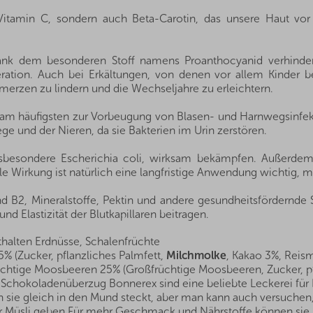
 Vitamin C, sondern auch Beta-Carotin, das unsere Haut vo
nk dem besonderen Stoff namens Proanthocyanid verhinder
ation. Auch bei Erkältungen, von denen vor allem Kinder bet
merzen zu lindern und die Wechseljahre zu erleichtern.
 am häufigsten zur Vorbeugung von Blasen- und Harnwegsinfekti
ge und der Nieren, da sie Bakterien im Urin zerstören.
insbesondere Escherichia coli, wirksam bekämpfen. Außerdem
le Wirkung ist natürlich eine langfristige Anwendung wichtig, 
nd B2, Mineralstoffe, Pektin und andere gesundheitsfördernde 
nd Elastizität der Blutkapillaren beitragen.
thalten Erdnüsse, Schalenfrüchte
 (Zucker, pflanzliches Palmfett,
Milchmolke
, Kakao 3%, Reis
chtige Moosbeeren 25% (Großfrüchtige Moosbeeren, Zucker, p
chokoladenüberzug Bonnerex sind eine beliebte Leckerei für
 sie gleich in den Mund steckt, aber man kann auch versuchen,
der Müsli geben.Für mehr Geschmack und Nährstoffe können si