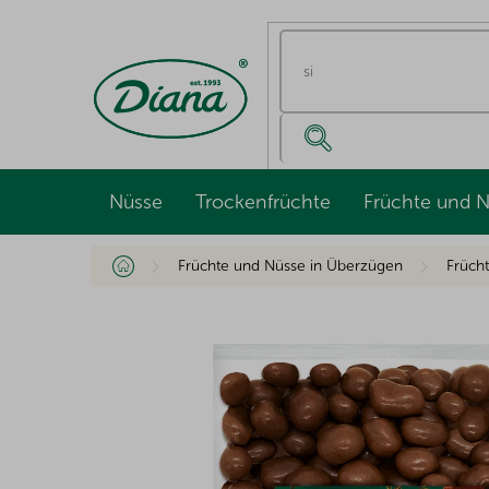
Zum
Inhalt
springen
Nüsse
Trockenfrüchte
Früchte und 
Startseite
Früchte und Nüsse in Überzügen
Früch