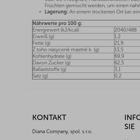
Früchten gemischt werden, um einen nahrhaf
Lagerung:
An einem trockenen Ort bei eine
Nährwerte pro 100 g:
Energiewert (kJ/kcal)
2040/488
Eiweiß (g)
1,2
Fette (g)
21,9
Z toho nasycené mastné k. (g)
13,5
Kohlenhydrate (g)
69,9
Davon Zucker (g)
62,5
Ballaststoffe (g)
3,1
Salz (g)
0,2
F
u
ß
z
KONTAKT
INF
e
SIE
i
Diana Company, spol. s r.o.
l