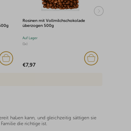
Gefriergetroknete Erdbeeren mit weißer
Rosinen Sc
Schokolade überzogen 100g
Auf Lager
Auf Lager
€2,12
€6,56
eit haben kann, und gleichzeitig sättigen sie
milie die richtige ist.