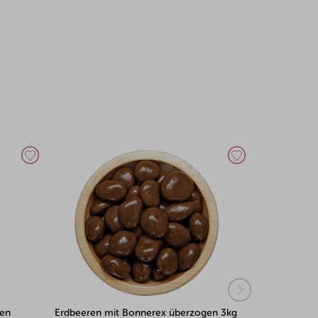
gen 3kg
Rosinen mit Bonnerex überzogen 500g
Rosinen mit