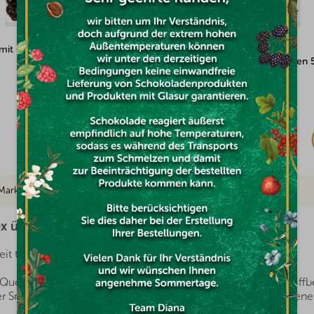
pflaumen mit
Rosinen mit Vollmilchschokolade
erschokolade überzogen 500g
überzogen 500g
Auf Lager
(1x)
€7,97
Marke
ex überzogen 500g
it tun? Es ist möglich.
uelle für gesundheitsfördernde Stoffe, die man immer griffber
r Snack, man muss nur auswählen, welche Sorte für die eigene Fa