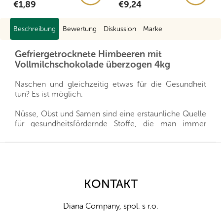
€1,89
€9,24
Beschreibung
Bewertung
Diskussion
Marke
Gefriergetrocknete Himbeeren mit
Vollmilchschokolade überzogen 4kg
Naschen und gleichzeitig etwas für die Gesundheit
tun? Es ist möglich.
Nüsse, Obst und Samen sind eine erstaunliche Quelle
für gesundheitsfördernde Stoffe, die man immer
griffbereit haben kann, und gleichzeitig sättigen sie
hervorragend. Sie sind ein gesunder und schneller
F
Snack, man muss nur auswählen, welche Sorte für die
u
eigene Familie die richtige ist.
ß
z
KONTAKT
Wir importieren alle unsere Nüsse direkt aus den
e
Herkunftsländern, und dank der guten Beziehungen
i
und des fairen Umgangs mit unseren Lieferanten sind
Diana Company, spol. s r.o.
l
wir oft in der Lage, exklusive Vertretungen direkt von