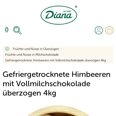
Zum
Inhalt
springen
W
Startseite
Früchte und Nüsse in Überzügen
Früchte und Nüsse in Milchschokolade
Gefriergetrocknete Himbeeren mit Vollmilchschokolade überzogen 4kg
Gefriergetrocknete Himbeeren
mit Vollmilchschokolade
überzogen 4kg