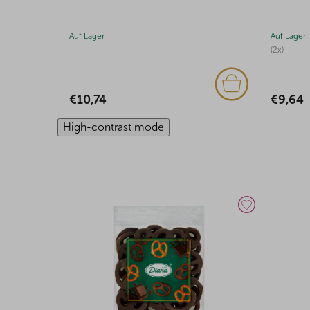
Auf Lager
Auf Lager
(2x)
(2x)
€9,64
€6,21
High-contrast mode
NEU