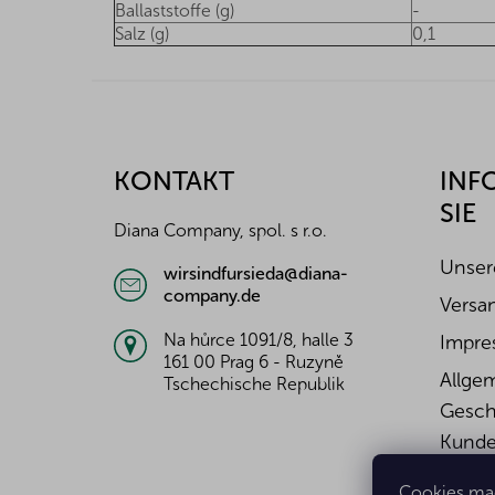
Ballaststoffe (g)
-
Salz (g)
0,1
F
u
ß
z
KONTAKT
INF
e
SIE
i
Diana Company, spol. s r.o.
l
e
Unser
wirsindfursieda@diana-
company.de
Versa
Na hůrce 1091/8, halle 3
Impre
161 00 Prag 6 - Ruzyně
Allge
Tschechische Republik
Gesch
Kunde
Wider
Cookies mac