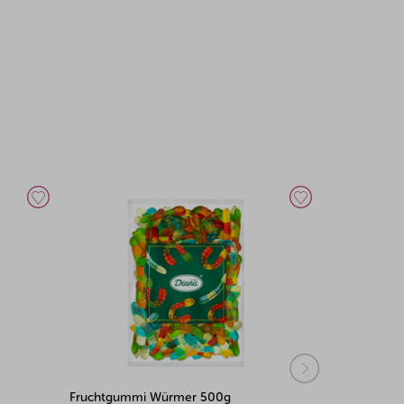
Saure Fruchtgummi Melonen 500g
Saure Fruc