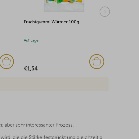
Riesen Frösche XXL 500g
Saure Fruc
Auf Lager
Auf Lager
€6,16
€1,54
 aber sehr interessanter Prozess.
wird, die die Stärke festdrückt und gleichzeitig