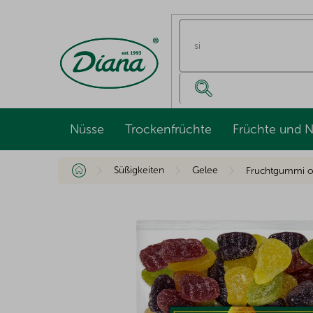
Zum
Inhalt
springen
Nüsse
Trockenfrüchte
Früchte und 
Startseite
Süßigkeiten
Gelee
Fruchtgummi o