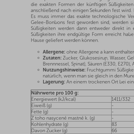
die exakten Formen der künftigen Süßigkeiten 
anschließend nach einigen Sekunden fest wird. 
Es muss immer das exakte technologische Verf
Gelee-Bonbons fest geworden sind, werden sie 
Süßigkeiten werden dann entweder direkt in 
Süßigkeiten ihre endgültige Form erreicht hab
Hause geliefert werden können.
Allergene:
ohne Allergene a kann enthalte
Zutaten:
Zucker, Glukosesirup, Wasser, Geli
Brennnessel, Spinat), Säuren (E330, E270),
Nutzungshinweise:
Fruchtgummi Süßigkeit
natürlich, wenn man sie gleich in den Mund 
Lagerung:
An einem trockenen Ort bei eine
Nährwerte pro 100 g:
Energiewert (kJ/kcal)
1411/332
Eiweiß (g)
-
Fette (g)
-
Z toho nasycené mastné k. (g)
-
Kohlenhydrate (g)
83
Davon Zucker (g)
66