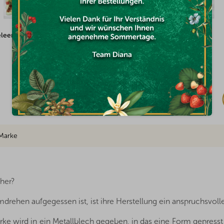
ni-Eier 100g
Fruchtgummi Würmer 100g
Auf Lager
€1,54
Marke
 her?
hen aufgegessen ist, ist ihre Herstellung ein anspruchsvoller,
tärke wird in ein Metallblech gegeben, in das eine Form gepresst 