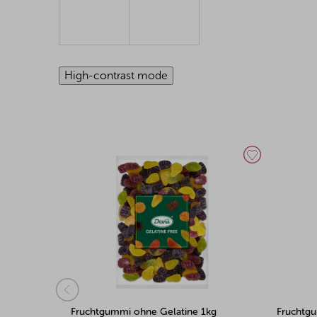
High-contrast mode
1kg
Fruchtgummi Mini Mix 1kg
Fruchtg