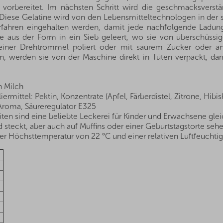
vorbereitet. Im nächsten Schritt wird die geschmacksverstärk
Diese Gelatine wird von den Lebensmitteltechnologen in der s
ahren eingehalten werden, damit jede nachfolgende Ladung m
aus der Form in ein Sieb geleert, wo sie von überschüssige
einer Drehtrommel poliert oder mit saurem Zucker oder and
en, werden sie von der Maschine direkt in Tüten verpackt, da
n Milch
ermittel: Pektin, Konzentrate (Apfel, Färberdistel, Zitrone, Hib
 Aroma, Säureregulator E325
en sind eine beliebte Leckerei für Kinder und Erwachsene g
steckt, aber auch auf Muffins oder einer Geburtstagstorte sehen
r Höchsttemperatur von 22 °C und einer relativen Luftfeuchtig