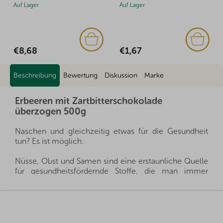
Auf Lager
Auf Lager
€8,68
€1,67
Beschreibung
Bewertung
Diskussion
Marke
Erbeeren mit Zartbitterschokolade
überzogen 500g
Naschen und gleichzeitig etwas für die Gesundheit
tun? Es ist möglich.
Nüsse, Obst und Samen sind eine erstaunliche Quelle
für gesundheitsfördernde Stoffe, die man immer
griffbereit haben kann, und gleichzeitig sättigen sie
hervorragend. Sie sind ein gesunder und schneller
F
Snack, man muss nur auswählen, welche Sorte für die
u
eigene Familie die richtige ist.
ß