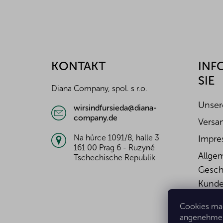
F
u
ß
z
KONTAKT
INF
e
SIE
i
Diana Company, spol. s r.o.
l
e
Unser
wirsindfursieda@diana-
company.de
Versa
Na hůrce 1091/8, halle 3
Impre
161 00 Prag 6 - Ruzyně
Allge
Tschechische Republik
Gesch
Kunde
Wider
Cookies mac
Widerr
angenehmer 