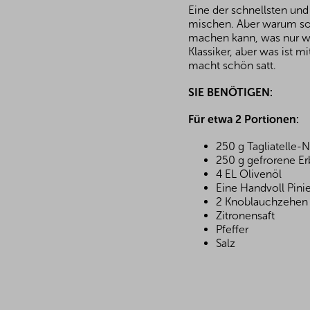
Eine der schnellsten un
mischen. Aber warum sol
machen kann, was nur we
Klassiker, aber was ist 
macht schön satt.
SIE BENÖTIGEN:
Für etwa 2 Portionen:
250 g Tagliatelle-
250 g gefrorene E
4 EL Olivenöl
Eine Handvoll Pini
2 Knoblauchzehen
Zitronensaft
Pfeffer
Salz