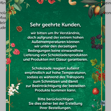
Minuten lang in kochendes Wasser geben. 3/4 der Erbsen in ei
blauch, das Olivenöl, die Pinienkerne, ein paar Tropfen Zitrone
Mixer geben. Alles zu einem glatten Pesto pürieren.
eln mit dem Pesto und den Erbsenresten mischen.
Nudeln mit Parmesan und Pinienkernen bestreut.