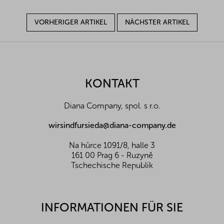
VORHERIGER ARTIKEL
NÄCHSTER ARTIKEL
F
u
ß
z
KONTAKT
e
i
Diana Company, spol. s r.o.
l
e
wirsindfursieda@diana-company.de
Na hůrce 1091/8, halle 3
161 00 Prag 6 - Ruzyně
Tschechische Republik
INFORMATIONEN FÜR SIE