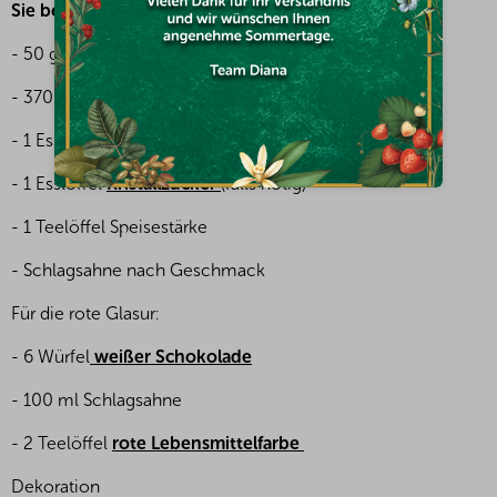
Sie benötigen:
- 50 g Barry Callebaut
Schokolade 70,5%ig
- 370 ml Milch
- 1 Esslöffel
Kakao
- 1 Esslöffel
Kristallzucker
(falls nötig)
- 1 Teelöffel Speisestärke
- Schlagsahne nach Geschmack
Für die rote Glasur:
- 6 Würfel
weißer Schokolade
- 100 ml Schlagsahne
- 2 Teelöffel
rote Lebensmittelfarbe
Dekoration