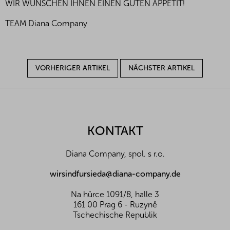
WIR WÜNSCHEN IHNEN EINEN GUTEN APPETIT!
TEAM Diana Company
VORHERIGER ARTIKEL
NÄCHSTER ARTIKEL
F
u
ß
z
KONTAKT
e
i
Diana Company, spol. s r.o.
l
e
wirsindfursieda@diana-company.de
Na hůrce 1091/8, halle 3
161 00 Prag 6 - Ruzyně
Tschechische Republik